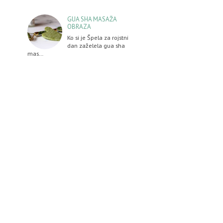
GUA SHA MASAŽA
OBRAZA
Ko si je Špela za rojstni
dan zaželela gua sha
mas…