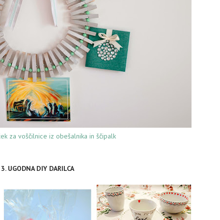
k za voščilnice iz obešalnika in ščipalk
3. UGODNA DIY DARILCA