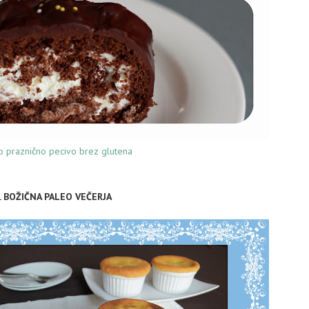
 praznično pecivo brez glutena
. BOŽIČNA PALEO VEČERJA