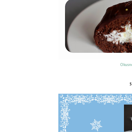
Okusno
5