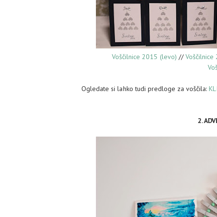
Voščilnice 2015 (levo)
//
Voščilnice
Voš
Ogledate si lahko tudi predloge za voščila:
KL
2. AD