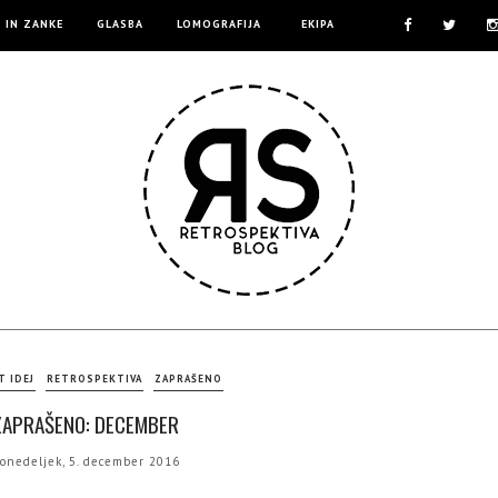
E IN ZANKE
GLASBA
LOMOGRAFIJA
EKIPA
T IDEJ
RETROSPEKTIVA
ZAPRAŠENO
ZAPRAŠENO: DECEMBER
onedeljek, 5. december 2016