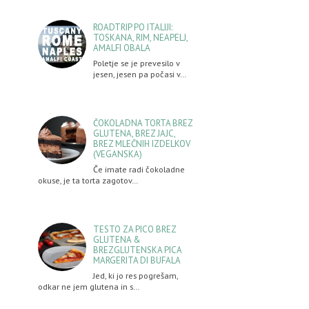
ROADTRIP PO ITALIJI:
TOSKANA, RIM, NEAPELJ,
AMALFI OBALA
Poletje se je prevesilo v
jesen, jesen pa počasi v…
ČOKOLADNA TORTA BREZ
GLUTENA, BREZ JAJC,
BREZ MLEČNIH IZDELKOV
(VEGANSKA)
Če imate radi čokoladne
okuse, je ta torta zagotov…
TESTO ZA PICO BREZ
GLUTENA &
BREZGLUTENSKA PICA
MARGERITA DI BUFALA
Jed, ki jo res pogrešam,
odkar ne jem glutena in s…