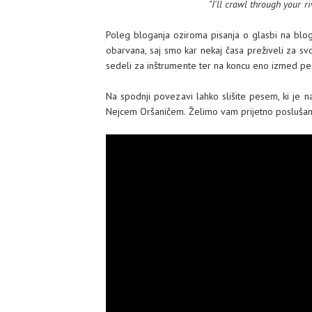
"I'll crawl through your ri
Poleg bloganja oziroma pisanja o glasbi na blog
obarvana, saj smo kar nekaj časa preživeli za svo
sedeli za inštrumente ter na koncu eno izmed pes
Na spodnji povezavi lahko slišite pesem, ki je na
Nejcem Oršaničem. Želimo vam prijetno poslušan