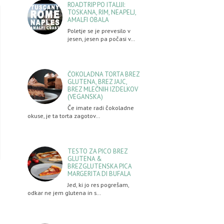
ROADTRIP PO ITALIJI:
TOSKANA, RIM, NEAPELJ,
AMALFI OBALA
Poletje se je prevesilo v
jesen, jesen pa počasi v…
ČOKOLADNA TORTA BREZ
GLUTENA, BREZ JAJC,
BREZ MLEČNIH IZDELKOV
(VEGANSKA)
Če imate radi čokoladne
okuse, je ta torta zagotov…
TESTO ZA PICO BREZ
GLUTENA &
BREZGLUTENSKA PICA
MARGERITA DI BUFALA
Jed, ki jo res pogrešam,
odkar ne jem glutena in s…