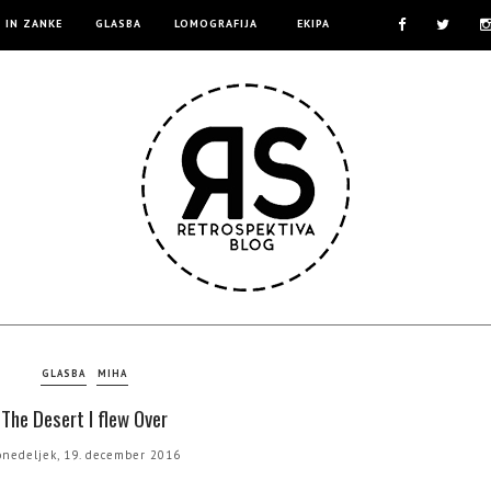
E IN ZANKE
GLASBA
LOMOGRAFIJA
EKIPA
GLASBA
MIHA
The Desert I flew Over
onedeljek, 19. december 2016