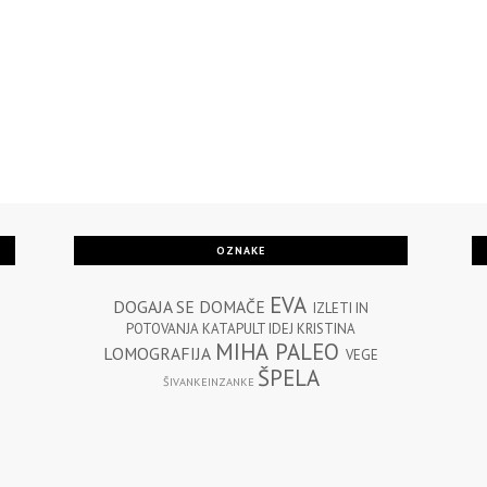
OZNAKE
EVA
DOGAJA SE
DOMAČE
IZLETI IN
POTOVANJA
KATAPULT IDEJ
KRISTINA
MIHA
PALEO
LOMOGRAFIJA
VEGE
ŠPELA
ŠIVANKEINZANKE