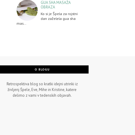
GUA SHA MASAŽA
OBRAZA
Ko si je Špela za rojstni
dan zaželela gua sha
mas…
O BLOGU
Retrospektiva blog so kratki idejni utrinki iz
življenj Špele, Eve, Mihe in Kristine, katere
delimo z vami v tedenskih objavah.