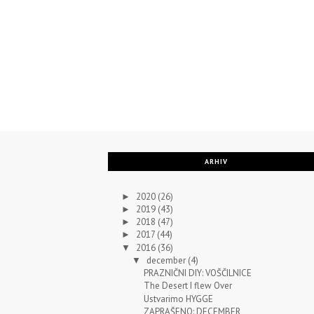
ARHIV
2020
(26)
►
2019
(43)
►
2018
(47)
►
2017
(44)
►
2016
(36)
▼
december
(4)
▼
PRAZNIČNI DIY: VOŠČILNICE
The Desert I flew Over
Ustvarimo HYGGE
ZAPRAŠENO: DECEMBER