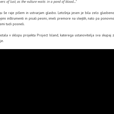
vers of lust, as the vulture waits in a pond of blood..."
u še raje pišem in ustvarjam glasbo. Letošnja jesen je bila zelo glasben
jimi inštrumenti in pisali pesmi, imeli premore na skejtih, nato pa ponovn
mi tudi posneli.
stala v sklopu projekta Project Island, katerega ustanovitelja sva skupaj 
je.