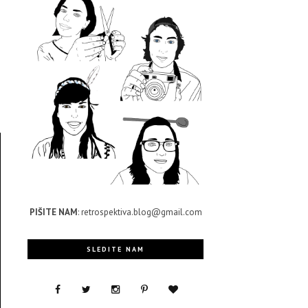
o
o
z
PIŠITE NAM
: retrospektiva.blog@gmail.com
SLEDITE NAM