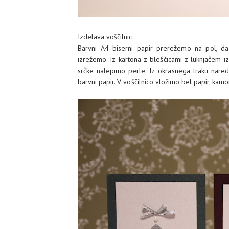
Izdelava voščilnic:
Barvni A4 biserni papir prerežemo na pol, d
izrežemo. Iz kartona z bleščicami z luknjačem i
srčke nalepimo perle. Iz okrasnega traku nared
barvni papir. V voščilnico vložimo bel papir, kam