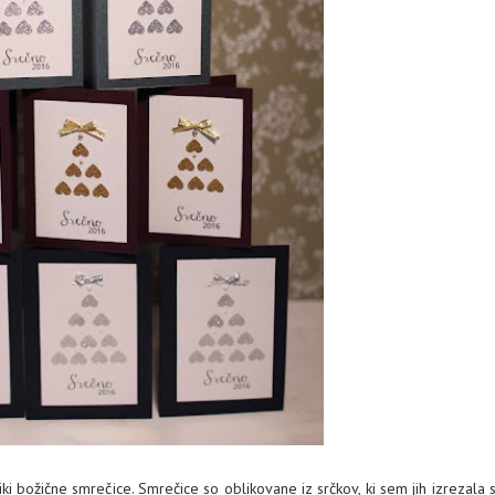
liki božične smrečice. Smrečice so oblikovane iz srčkov, ki sem jih izrezala 