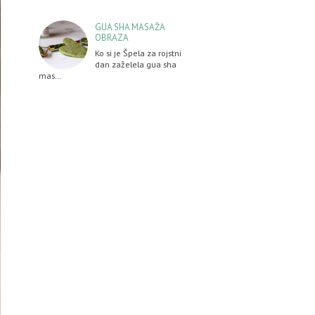
GUA SHA MASAŽA
OBRAZA
Ko si je Špela za rojstni
dan zaželela gua sha
mas…