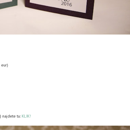
 eur)
) najdete tu:
KLIK!