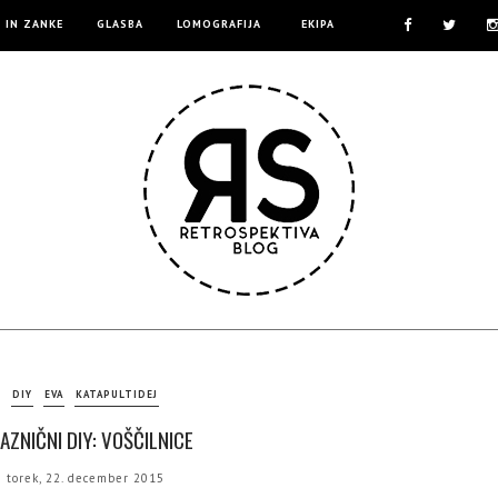
E IN ZANKE
GLASBA
LOMOGRAFIJA
EKIPA
DIY
EVA
KATAPULTIDEJ
AZNIČNI DIY: VOŠČILNICE
torek, 22. december 2015