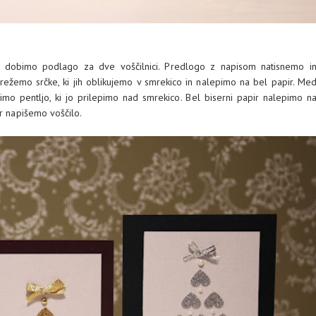
a dobimo podlago za dve voščilnici. Predlogo z napisom natisnemo i
zrežemo srčke, ki jih oblikujemo v smrekico in nalepimo na bel papir. Me
imo pentljo, ki jo prilepimo nad smrekico. Bel biserni papir nalepimo n
or napišemo voščilo.