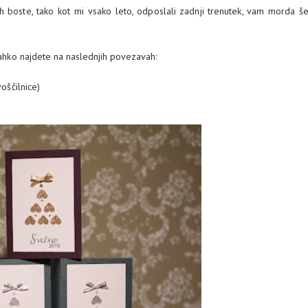
jih boste, tako kot mi vsako leto, odposlali zadnji trenutek, vam morda š
 lahko najdete na naslednjih povezavah:
voščilnice)