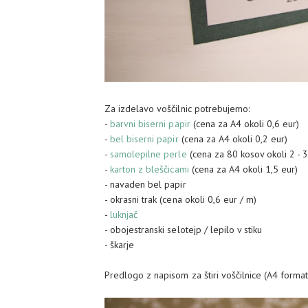
Za izdelavo voščilnic potrebujemo:
-
barvni biserni papir
(cena za A4 okoli 0,6 eur)
-
bel biserni papir
(cena za A4 okoli 0,2 eur)
-
samolepilne perle
(cena za 80 kosov okoli 2 - 3
-
karton z bleščicami
(cena za A4 okoli 1,5 eur)
- navaden bel papir
- okrasni trak (cena okoli 0,6 eur / m)
-
luknjač
- obojestranski selotejp / lepilo v stiku
- škarje
Predlogo z napisom za štiri voščilnice (A4 format