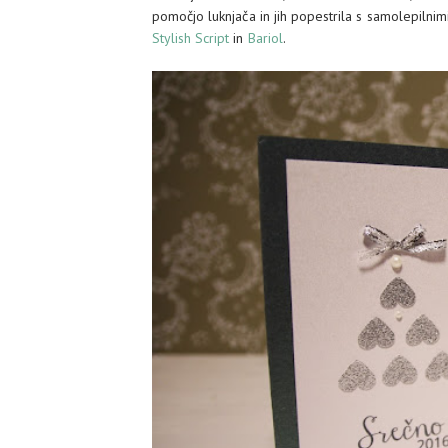
pomočjo luknjača in jih popestrila s samolepilni
Stylish Script
in
Bariol
.