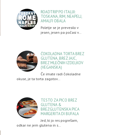
ROADTRIP PO ITALIJI:
TOSKANA, RIM, NEAPELJ,
AMALFI OBALA
Poletje se je prevesilo v
jesen, jesen pa počasi v…
ČOKOLADNA TORTA BREZ
GLUTENA, BREZ JAJC,
BREZ MLEČNIH IZDELKOV
(VEGANSKA)
Če imate radi čokoladne
okuse, je ta torta zagotov…
TESTO ZA PICO BREZ
GLUTENA &
BREZGLUTENSKA PICA
MARGERITA DI BUFALA
Jed, ki jo res pogrešam,
odkar ne jem glutena in s…