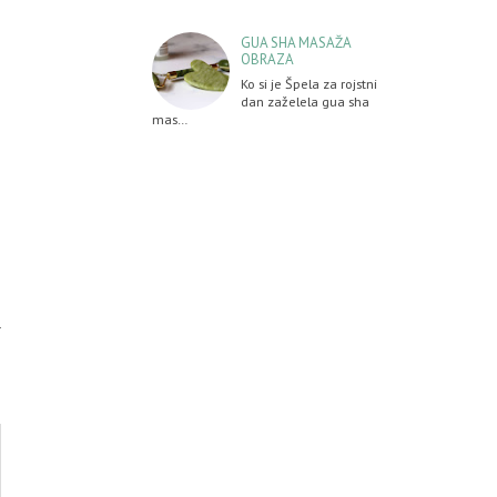
GUA SHA MASAŽA
OBRAZA
Ko si je Špela za rojstni
dan zaželela gua sha
mas…