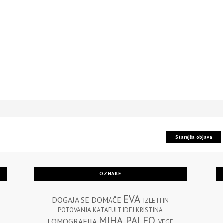
Starejša objava
OZNAKE
EVA
DOGAJA SE
DOMAČE
IZLETI IN
POTOVANJA
KATAPULT IDEJ
KRISTINA
MIHA
PALEO
LOMOGRAFIJA
VEGE