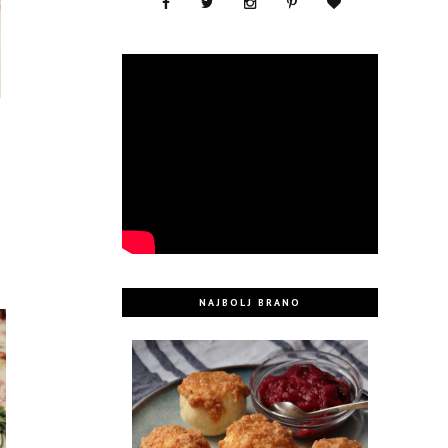
i
o
j
NAJBOLJ BRANO