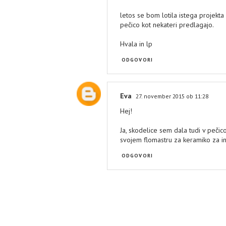
letos se bom lotila istega projekta 
pečico kot nekateri predlagajo.
Hvala in lp
ODGOVORI
Eva
27. november 2015 ob 11:28
Hej!
Ja, skodelice sem dala tudi v pečic
svojem flomastru za keramiko za inf
ODGOVORI