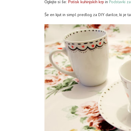
in
Podstavki z
Oglejte si še:
Potisk kuhinjskih krp
Še en kjut in simpl predlog za DIY darilce, ki je t