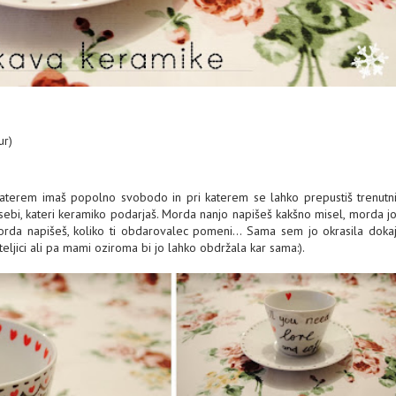
ur)
 katerem imaš popolno svobodo in pri katerem se lahko prepustiš trenutn
sebi, kateri keramiko podarjaš. Morda nanjo napišeš kakšno misel, morda j
orda napišeš, koliko ti obdarovalec pomeni... Sama sem jo okrasila doka
ateljici ali pa mami oziroma bi jo lahko obdržala kar sama:).