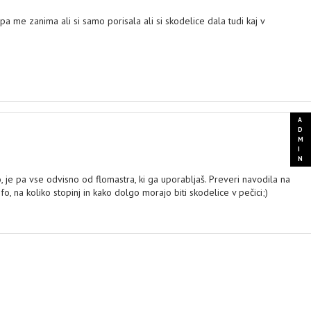
pa me zanima ali si samo porisala ali si skodelice dala tudi kaj v
o, je pa vse odvisno od flomastra, ki ga uporabljaš. Preveri navodila na
o, na koliko stopinj in kako dolgo morajo biti skodelice v pečici;)