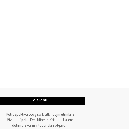
O BLOGU
Retrospektiva blog so kratki idejni utrinki iz
življenj Špele, Eve, Mihe in Kristine, katere
delimo z vami v tedenskih objavah.