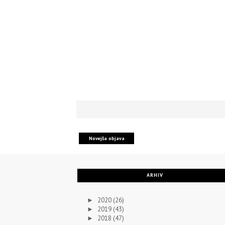
Novejša objava
ARHIV
2020
(26)
►
2019
(43)
►
2018
(47)
►