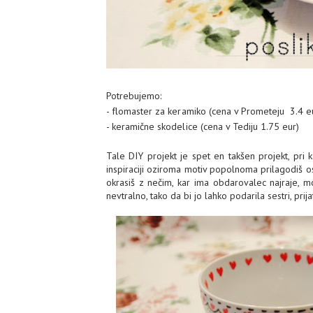
Potrebujemo:
- flomaster za keramiko (cena v Prometeju 3.4 e
- keramične skodelice (cena v Tediju 1.75 eur)
Tale DIY projekt je spet en takšen projekt, pri
inspiraciji oziroma motiv popolnoma prilagodiš o
okrasiš z nečim, kar ima obdarovalec najraje, m
nevtralno, tako da bi jo lahko podarila sestri, prij