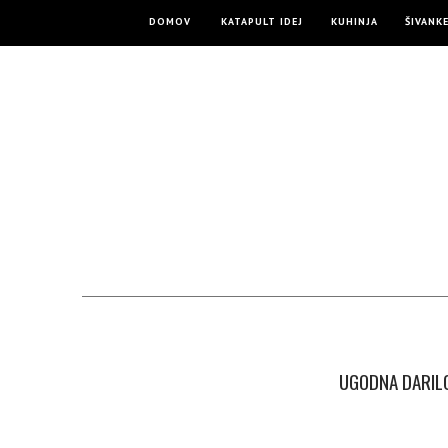
DOMOV
KATAPULT IDEJ
KUHINJA
ŠIVANK
UGODNA DARILC