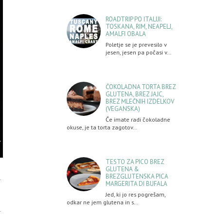
ROADTRIP PO ITALIJI:
TOSKANA, RIM, NEAPELJ,
AMALFI OBALA
Poletje se je prevesilo v
jesen, jesen pa počasi v…
ČOKOLADNA TORTA BREZ
GLUTENA, BREZ JAJC,
BREZ MLEČNIH IZDELKOV
(VEGANSKA)
Če imate radi čokoladne
okuse, je ta torta zagotov…
TESTO ZA PICO BREZ
GLUTENA &
BREZGLUTENSKA PICA
MARGERITA DI BUFALA
Jed, ki jo res pogrešam,
odkar ne jem glutena in s…