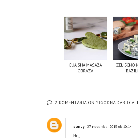
GUA SHA MASAŽA
ZELIŠČNO 
OBRAZA
BAZIL
2 KOMENTARJA ON "UGODNA DARILCA: 
soncy
27. november 2015 ob 10:14
Hej,