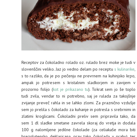
Receptov za čokoladno rolado oz. rulado brez moke je tudi v
slovenščini veliko. Jaz jo vedno delam po receptu
s kulinarike
,
s to razliko, da je po pečenju ne prevrnem na kuhinjsko krpo,
ampak jo potresem s kristalnim sladkorjem in zavijem v
prozorno folijo (
kot je prikazano tu
). Tokrat sem jo še toplo
tudi zvila, vendar to ni potrebno, saj je rulada za takojšnje
zvijanje preveč rahla in se lahko zlomi. Za praznično vzdušje
sem jo prelila s čokolado za kuhanje in potresla s srebrnimi in
zlatimi kroglicami. Čokoladni preliv sem pripravila tako, da
sem 1 dl sladke smetane zavrela skoraj do vretja in dodala
100 g nalomljene jedilne čokolade (za celiakaše mora biti
brezglutensko deklarirana, prav tako čokolada v prahu), ter