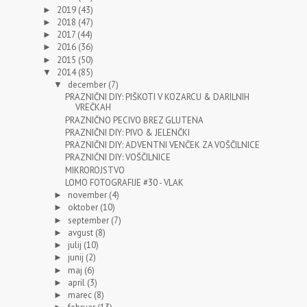
2019
(43)
►
2018
(47)
►
2017
(44)
►
2016
(36)
►
2015
(50)
►
2014
(85)
▼
december
(7)
▼
PRAZNIČNI DIY: PIŠKOTI V KOZARCU & DARILNIH
VREČKAH
PRAZNIČNO PECIVO BREZ GLUTENA
PRAZNIČNI DIY: PIVO & JELENČKI
PRAZNIČNI DIY: ADVENTNI VENČEK ZA VOŠČILNICE
PRAZNIČNI DIY: VOŠČILNICE
MIKROROJSTVO
LOMO FOTOGRAFIJE #30 - VLAK
november
(4)
►
oktober
(10)
►
september
(7)
►
avgust
(8)
►
julij
(10)
►
junij
(2)
►
maj
(6)
►
april
(3)
►
marec
(8)
►