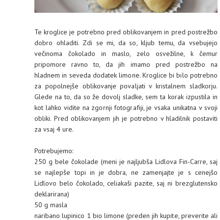
Te kroglice je potrebno pred oblikovanjem in pred postrežbo
dobro ohladiti. Zdi se mi, da so, kljub temu, da vsebujejo
večinoma čokolado in maslo, zelo osvežilne, k čemur
pripomore ravno to, da jih imamo pred postrežbo na
hladnem in seveda dodatek limone. Kroglice bi bilo potrebno
za popolnejše oblikovanje povaljati v kristalnem sladkorju.
Glede na to, da so že dovolj sladke, sem ta korak izpustila in
kot lahko vidite na zgornji fotografiji, je vsaka unikatna v svoji
obliki. Pred oblikovanjem jih je potrebno v hladilnik postaviti
za vsaj 4 ure.
Potrebujemo:
250 g bele čokolade (meni je najljubša Lidlova Fin-Carre, saj
se najlepše topi in je dobra, ne zamenjajte je s cenejšo
Lidlovo belo čokolado, celiakaši pazite, saj ni brezglutensko
deklarirana)
50 g masla
naribano lupinico 1 bio limone (preden jih kupite, preverite ali