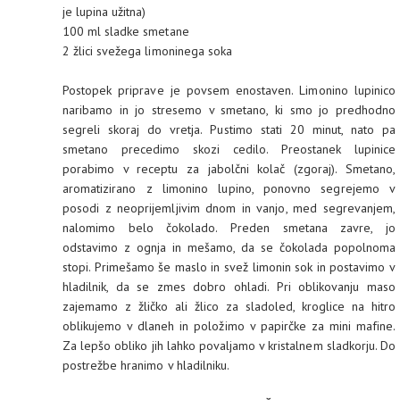
je lupina užitna)
100 ml sladke smetane
2 žlici svežega limoninega soka
Postopek priprave je povsem enostaven. Limonino lupinico
naribamo in jo stresemo v smetano, ki smo jo predhodno
segreli skoraj do vretja. Pustimo stati 20 minut, nato pa
smetano precedimo skozi cedilo. Preostanek lupinice
porabimo v receptu za jabolčni kolač (zgoraj). Smetano,
aromatizirano z limonino lupino, ponovno segrejemo v
posodi z neoprijemljivim dnom in vanjo, med segrevanjem,
nalomimo belo čokolado. Preden smetana zavre, jo
odstavimo z ognja in mešamo, da se čokolada popolnoma
stopi. Primešamo še maslo in svež limonin sok in postavimo v
hladilnik, da se zmes dobro ohladi. Pri oblikovanju maso
zajemamo z žličko ali žlico za sladoled, kroglice na hitro
oblikujemo v dlaneh in položimo v papirčke za mini mafine.
Za lepšo obliko jih lahko povaljamo v kristalnem sladkorju. Do
postrežbe hranimo v hladilniku.