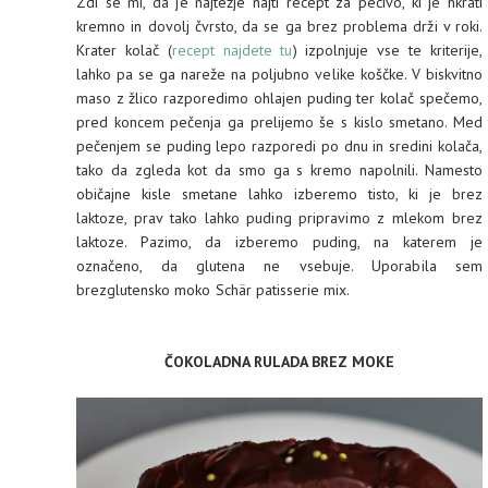
Zdi se mi, da je najtežje najti recept za pecivo, ki je hkrati
kremno in dovolj čvrsto, da se ga brez problema drži v roki.
Krater kolač (
recept najdete tu
) izpolnjuje vse te kriterije,
lahko pa se ga nareže na poljubno velike koščke. V biskvitno
maso z žlico razporedimo ohlajen puding ter kolač spečemo,
pred koncem pečenja ga prelijemo še s kislo smetano. Med
pečenjem se puding lepo razporedi po dnu in sredini kolača,
tako da zgleda kot da smo ga s kremo napolnili. Namesto
običajne kisle smetane lahko izberemo tisto, ki je brez
laktoze, prav tako lahko puding pripravimo z mlekom brez
laktoze. Pazimo, da izberemo puding, na katerem je
označeno, da glutena ne vsebuje. Uporabila sem
brezglutensko moko Schär patisserie mix.
ČOKOLADNA RULADA BREZ MOKE