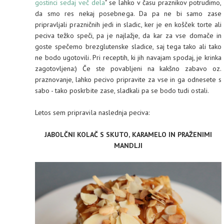
gostinci sedaj več dela
" se lahko v času praznikov potrudimo,
da smo res nekaj posebnega. Da pa ne bi samo zase
pripravljali prazničnih jedi in sladic, ker je en košček torte ali
peciva težko speči, pa je najlažje, da kar za vse domače in
goste spečemo brezglutenske sladice, saj tega tako ali tako
ne bodo ugotovili. Pri receptih, ki jih navajam spodaj, je krinka
zagotovljena:) Če ste povabljeni na kakšno zabavo oz.
praznovanje, lahko pecivo pripravite za vse in ga odnesete s
sabo - tako poskrbite zase, sladkali pa se bodo tudi ostali.
Letos sem pripravila naslednja peciva:
JABOLČNI KOLAČ S SKUTO, KARAMELO IN PRAŽENIMI
MANDLJI