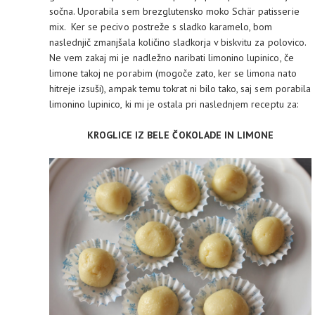
sočna.
Uporabila sem brezglutensko moko Schär patisserie
mix.
Ker se pecivo postreže s sladko karamelo, bom
naslednjič zmanjšala količino sladkorja v biskvitu za polovico.
Ne vem zakaj mi je nadležno naribati limonino lupinico, če
limone takoj ne porabim (mogoče zato, ker se limona nato
hitreje izsuši), ampak temu tokrat ni bilo tako, saj sem porabila
limonino lupinico, ki mi je ostala pri naslednjem receptu za:
KROGLICE IZ BELE ČOKOLADE IN LIMONE