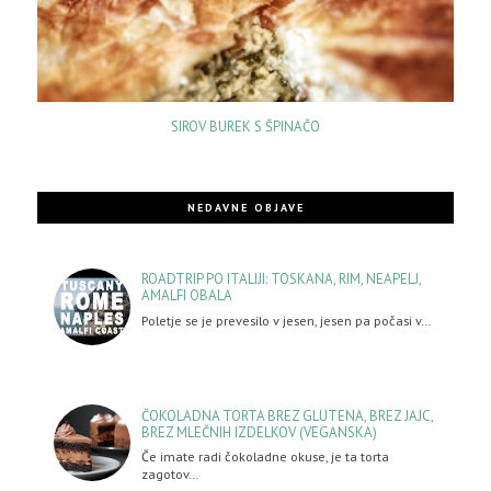
SIROV BUREK S ŠPINAČO
NEDAVNE OBJAVE
ROADTRIP PO ITALIJI: TOSKANA, RIM, NEAPELJ,
AMALFI OBALA
Poletje se je prevesilo v jesen, jesen pa počasi v…
ČOKOLADNA TORTA BREZ GLUTENA, BREZ JAJC,
BREZ MLEČNIH IZDELKOV (VEGANSKA)
Če imate radi čokoladne okuse, je ta torta
zagotov…