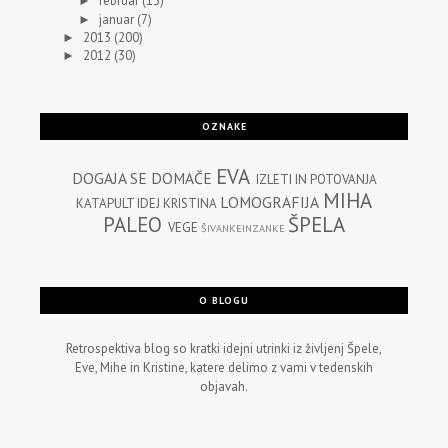
februar
(13)
►
januar
(7)
►
2013
(200)
►
2012
(30)
►
OZNAKE
EVA
DOGAJA SE
DOMAČE
IZLETI IN POTOVANJA
MIHA
LOMOGRAFIJA
KATAPULT IDEJ
KRISTINA
PALEO
ŠPELA
VEGE
ŠIVANKEINZANKE
O BLOGU
Retrospektiva blog so kratki idejni utrinki iz življenj Špele,
Eve, Mihe in Kristine, katere delimo z vami v tedenskih
objavah.