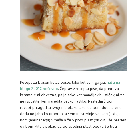
Recept za krasen kolač boste, tako kot sem ga jaz,
našli na
blogu 220°C poševno
. Čeprav v receptu piše, da priprava
karamele ni obvezna, pa je, tako kot mandljevih lističev, nikar
ne izpustite, ker naredita veliko razliko. Naslednjič bom
recept prilagodila svojemu okusu tako, da bom dodala eno
dodatno jabolko (uporabila sem tri, srednje velikosti), ki ga
bom (naribanega) vmešala že v prvo plast (biskvit), še preden
ga bom vlila v pekač, da bo spodnja plast peciva še bolj