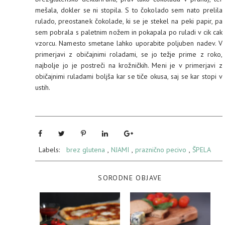
mešala, dokler se ni stopila. S to čokolado sem nato prelila
rulado, preostanek čokolade, ki se je stekel na peki papir, pa
sem pobrala s paletnim nožem in pokapala po ruladi v cik cak
vzorcu. Namesto smetane lahko uporabite poljuben nadev. V
primerjavi z običajnimi roladami, se jo težje prime z roko,
najbolje jo je postreči na krožničkih. Meni je v primerjavi z
običajnimi ruladami boljša kar se tiče okusa, saj se kar stopi v
ustih.
Labels:
brez glutena
,
NJAMI
,
praznično pecivo
,
ŠPELA
SORODNE OBJAVE