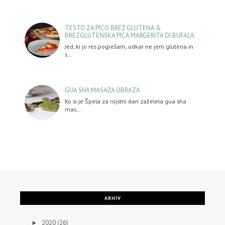
TESTO ZA PICO BREZ GLUTENA &
BREZGLUTENSKA PICA MARGERITA DI BUFALA
Jed, ki jo res pogrešam, odkar ne jem glutena in
s…
GUA SHA MASAŽA OBRAZA
Ko si je Špela za rojstni dan zaželela gua sha
mas…
ARHIV
2020
(26)
►