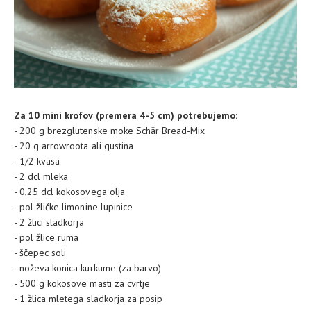
Za 10 mini krofov (premera 4-5 cm) potrebujemo:
- 200 g brezglutenske moke Schär Bread-Mix
- 20 g arrowroota ali gustina
- 1/2 kvasa
- 2 dcl mleka
- 0,25 dcl kokosovega olja
- pol žličke limonine lupinice
- 2 žlici sladkorja
- pol žlice ruma
- ščepec soli
- noževa konica kurkume (za barvo)
- 500 g kokosove masti za cvrtje
- 1 žlica mletega sladkorja za posip