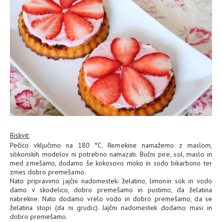
Biskvit:
Pečico vključimo na 180 °C. Remekine namažemo z maslom,
silikonskih modelov ni potrebno namazati. Bučni pire, sol, maslo in
med zmešamo, dodamo še kokosovo moko in sodo bikarbono ter
zmes dobro premešamo.
Nato pripravimo jajčni nadomestek: ž
elatino, limonin sok in vodo
damo v skodelico, dobro premešamo in pustimo, da želatina
nabrekne. Nato dodamo vrelo vodo in dobro premešamo, da se
želatina stopi (da ni grudic). Jajčni nadomestek dodamo masi in
dobro premešamo.