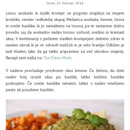
torek, 23. februar 2016
Losos, avokado in sladki krompir se pogosto znajdejo na mojem
krožniku, vendar redkokdaj skupaj. Mešanica avokada, limone, česna
in sveže bazilike, ki jo namažemo na lososa, pa te sestavine dobro
poveže, saj da avokadov nadev lososu sočnost, svežino in kremast
okus. V kombinaciji s pečenim sladkim krompirjem dobimo zdrav in
nasiten obrok, ki je vir zdravih maščob in je zelo hranljiv. Odličen je
tudi hladen, tako da ga lahko pripravimo za več obrokov vnaprej.
Recept sem našla na
The Paleo Mom
.
V nadevu prevladuje predvsem okus limone. Če želimo, da dobi
nadev bolj izrazit okus po baziliki, lahko količino bazilike
podvojimo. Če sveže bazilike nimamo, lahko v nadev vmešamo
pesto ali posušeno baziliko.