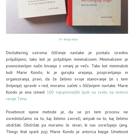
Vir fotografije
Decluttering oziroma čiščenje navlake je postalo izredno
priljubljeno, tako kot je priljubljen minimalizem. Minimalizem je
poenostavljen način bivanja z »manj je več«. Tako kot minimalisti
tudi Marie Kondo, ki je gurujka urejanja, pospravljanja in
organiziranja, pravi, da če želimo svoje stanovanje (in s tem
življenje) spraviti v red, moramo začeti s čiščenjem navlake. Marie
Kondo je ena izmed
100 najvplivnejših ljudi na svetu na lestvici
revije Time
.
Posebnost njene metode je, da se pri tem procesu ne
osredotočamo na to, kaj želimo zavreči, ampak na to, kaj želimo
obdržati. Obdržati pa moramo le stvari, ki nas osrečujejo (ang.
Things that spark joy). Marie Kondo je avtorica knjige Umetnost