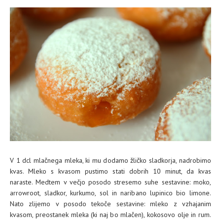
V 1 dcl mlačnega mleka, ki mu dodamo žličko sladkorja, nadrobimo
kvas. Mleko s kvasom pustimo stati dobrih 10 minut, da kvas
naraste. Medtem v večjo posodo stresemo suhe sestavine: moko,
arrowroot, sladkor, kurkumo, sol in naribano lupinico bio limone.
Nato zlijemo v posodo tekoče sestavine: mleko z vzhajanim
kvasom, preostanek mleka (ki naj bo mlačen), kokosovo olje in rum.