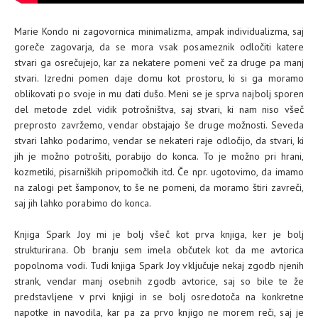
Marie Kondo ni zagovornica minimalizma, ampak individualizma, saj
goreče zagovarja, da se mora vsak posameznik odločiti katere
stvari ga osrečujejo, kar za nekatere pomeni več za druge pa manj
stvari. Izredni pomen daje domu kot prostoru, ki si ga moramo
oblikovati po svoje in mu dati dušo. Meni se je sprva najbolj sporen
del metode zdel vidik potrošništva, saj stvari, ki nam niso všeč
preprosto zavržemo, vendar obstajajo še druge možnosti. Seveda
stvari lahko podarimo, vendar se nekateri raje odločijo, da stvari, ki
jih je možno potrošiti, porabijo do konca. To je možno pri hrani,
kozmetiki, pisarniških pripomočkih itd. Če npr. ugotovimo, da imamo
na zalogi pet šamponov, to še ne pomeni, da moramo štiri zavreči,
saj jih lahko porabimo do konca.
Knjiga Spark Joy mi je bolj všeč kot prva knjiga, ker je bolj
strukturirana. Ob branju sem imela občutek kot da me avtorica
popolnoma vodi. Tudi knjiga Spark Joy vključuje nekaj zgodb njenih
strank, vendar manj osebnih zgodb avtorice, saj so bile te že
predstavljene v prvi knjigi in se bolj osredotoča na konkretne
napotke in navodila, kar pa za prvo knjigo ne morem reči, saj je