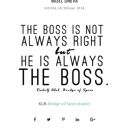
MISEL DNEVA
četrtek, 18. februar 2016
KLIK:
Bridge od Spies (trailer)