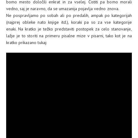
bomo mesto določili enkrat in za vselej. Čistiti pa bomo morali
vedno, saj je naravno, da se umazanija pojavlja vedno znova.
Ne pospravljamo po sobah ali po predalih, ampak po kategorijah
(najprej obleke nato knjige itd.), koraki pa so za vse kategorije
enaki. Na kratko je težko predstaviti postopek za celo stanovanje,
lažje je to storiti na primeru pisalne mize v pisarni, tako kot je na
kratko prikazano tukaj: