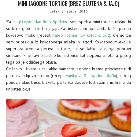
MINI JAGODNE TORTICE (BREZ GLUTENA & JAJC)
petek, 5. februar 2016
Za
tretji rojstni dan RetroSpektive
sem spekla mini tortice, takšne ki
so brez glutena in brez jajc. Za biskvit sem uporabila bučni pire in
kokosovo moko (recept
Paleo rožmarinov kolač iz buč
), kremo pa
sem pripravila iz kokosovega mleka in jagod. Kokosovo mleko je
super za kremna peciva in torte, saj se lahko iz njega pripravi
smetano, ki je ravno takšne konsistence kot stepena smetana, poleg
tega pa je odličnega okusa.
Če lahko uživate jajca, lahko namesto jagodne kreme pripravite tudi
paleo vanilijevo kremo (recept
Vanilijevi & jagodni kolački
), ki bolj
poudari okus buče, biskvitu pa lahko dodate tudi rožmarin, ki mu da
unikaten okus.