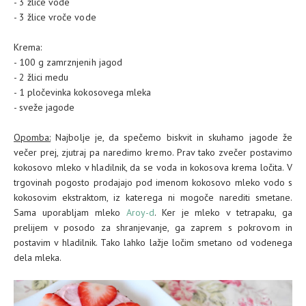
- 3 žlice vode
- 3 žlice vroče vode
Krema:
- 100 g zamrznjenih jagod
- 2 žlici medu
- 1 pločevinka kokosovega mleka
- sveže jagode
Opomba:
Najbolje je, da spečemo biskvit in skuhamo jagode že
večer prej, zjutraj pa naredimo kremo. Prav tako zvečer postavimo
kokosovo mleko v hladilnik, da se voda in kokosova krema ločita. V
trgovinah pogosto prodajajo pod imenom kokosovo mleko vodo s
kokosovim ekstraktom, iz katerega ni mogoče narediti smetane.
Sama uporabljam mleko
Aroy-d
. Ker je mleko v tetrapaku, ga
prelijem v posodo za shranjevanje, ga zaprem s pokrovom in
postavim v hladilnik. Tako lahko lažje ločim smetano od vodenega
dela mleka.