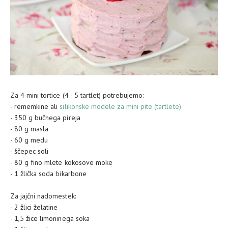
Za 4 mini tortice (4 - 5 tartlet) potrebujemo:
- rememkine ali
silikonske modele za mini pite (tartlete)
- 350 g bučnega pireja
- 80 g masla
- 60 g medu
- ščepec soli
- 80 g fino mlete kokosove moke
- 1 žlička soda bikarbone
Za jajčni nadomestek:
- 2 žlici želatine
- 1,5 žice limoninega soka