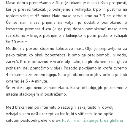
Maso dobro premešamo z žlico (z rokami je maso težko pregnesti,
ker je preveč tekoča), jo pokrijemo s kuhinjsko krpo in pustimo na
toplem vzhajati 45 minut. Nato maso razvaljamo na 2-3 cm debelo.
Če se nam masa prijema na valjar, jo dodatno pomokamo. S
kozarcem premera 4 cm (ki ga prej dobro pomokamo) maso nato
razrežemo v kroge, pokrijemo s kuhinjsko krpo in pustimo vzhajati
še 30 minut.
Medtem v posodi stopimo kokosovo mast. Olje je pripravljeno za
peko takrat, ko okoli zobotrebca, ki smo ga prej pomočili v vodo,
zacvrči. Krofe položimo v vroče olje tako, da jih obrnemo na glavo
(vzhajani del pomočimo v olje). Posodo pokrijemo in krofe cvremo
4 minute na zmernem ognju. Nato jih obrnemo in jih v odkriti posodi
cvremo še 3 - 4 minute.
Še vroče napolnimo z marmelado. Ko se ohladijo, jih potresemo z
mletim sladkorjem in postrežemo.
Med brskanjem po internetu o razlogih, zakaj testo ni dovolj
vzhajalo, sem našla recept za krofe, ki s sličicami lepo opiše
celoten postopek peke krofov:
Pustni krofi, Življenje brez glutena