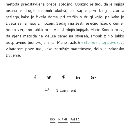
metoda predstavljena precej splošno. Opazno je tudi, da je knjiga
pisana v drugih osebnih okoliščinah, saj v prvi knjigi avtorica
razlaga, kako je živela doma, pri starših, v drugi knjigi pa kako je
živela sama, nato z možem. Sedaj ima šestmesečno hčer, o čemer
bomo verjetno lahko brali v naslednjih knjigah. Marie Kondo pravi,
da njena metoda ne deluje samo na stvareh, ampak z njo lahko
pospravimo tudi svoj um, kar Marie razloži
v članku na tej povezavi
,
v katerem pove tudi, kako združuje materinstvo, delo in zakonsko
življenje.
1 Comment
EVA
NJAMI
PALEO