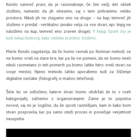
Kondo namreč pravi, da je racionalneje, če čim večji del oblek
zložimo, namesto da jih obesimo, saj s tem prihranimo veliko
prostora. Nikoli jih ne zlagamo eno na drugo – na kup, temveč jih
zložimo v predal - vertikalno (enako velja za vse stvari, npr. knjig ne
naložimo na kup, temveč eno zraven druge).
V knjigi Spark Joy je
tudi nekaj ilustracij, kako obleke pravilno zložimo.
Marie Kondo zagotavlja, da če bomo ravnali po Konmari metodi, se
ne bomo vrnili na stare tire, kar pa še ne pomeni, da ne bomo imeli
nikoli razmetano (v teh primerih pa bomo lahko hitro vrnili stvari na
svoje mesto). Njeno metodo lahko uporabimo tudi za čiščenje
digitalne navlake (fotografij, e-mailov, telefona).
Šele ko se odločimo, katere stvari bomo obdržali (in to v vseh
kategorijah), začnemo z organiziranjem. Zame je to popolna
novost, saj mi je logično, da že sproti razmišljam, kam in kako bom
stvari pospravila, kar pa samo oteži proces in povečuje verjetnost
neuspeha.