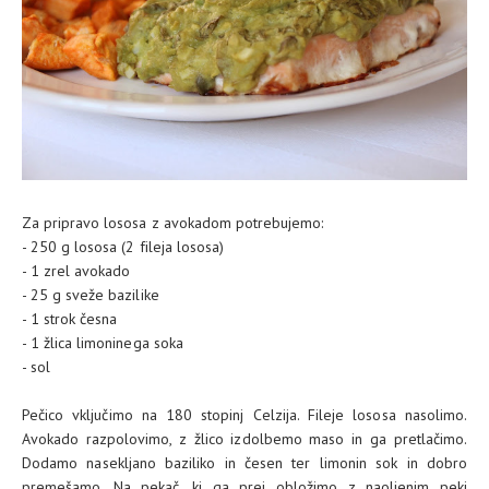
Za pripravo lososa z avokadom potrebujemo:
- 250 g lososa (2 fileja lososa)
- 1 zrel avokado
- 25 g sveže bazilike
- 1 strok česna
- 1 žlica limoninega soka
- sol
Pečico vključimo na 180 stopinj Celzija. Fileje lososa nasolimo.
Avokado razpolovimo, z žlico izdolbemo maso in ga pretlačimo.
Dodamo nasekljano baziliko in česen ter limonin sok in dobro
premešamo. Na pekač, ki ga prej obložimo z naoljenim peki