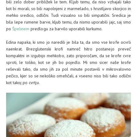
bili zelo dober približek le tem. Kljub temu, da niso vzhajali tako
kot bi morali, so bili napolnjeni z marmelado, s hrustljavo skorjico in
mehko sredico, odlični. Tudi vizualno so bili simpatični. Sredica je
bila lepe rumene barve, kljub temu, da nismo uporabili jajc, saj smo
po
Špelinem
predlogu za barvilo uporabili kurkumo.
Edina napaka, ki smo jo naredili je bila ta, da smo vse krofe ocvrli
naenkrat. Brezglutenski krofi namreč hitro postanejo preveč
kompaktni in izgubijo mehkobo, zato priporočam, da se krofe cvre
sproti, le toliko, kot se jih bo pojedlo. Mi smo sicer naše krofe
reševali tako, da smo jih za pol minute postavili v mikrovalovno
pečico, kjer so se nekoliko omehčali, a vseeno niso bili tako odlični
kot takoj po cvrtju.