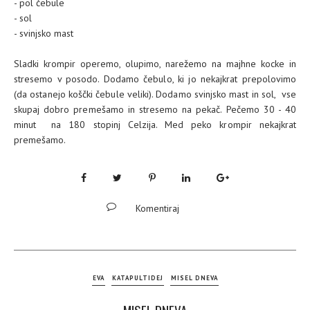
- pol čebule
- sol
- svinjsko mast
Sladki krompir operemo, olupimo, narežemo na majhne kocke in
stresemo v posodo. Dodamo čebulo, ki jo nekajkrat prepolovimo
(da ostanejo koščki čebule veliki). Dodamo svinjsko mast in sol, vse
skupaj dobro premešamo in stresemo na pekač. Pečemo 30 - 40
minut na 180 stopinj Celzija. Med peko krompir nekajkrat
premešamo.
Komentiraj
EVA
KATAPULTIDEJ
MISEL DNEVA