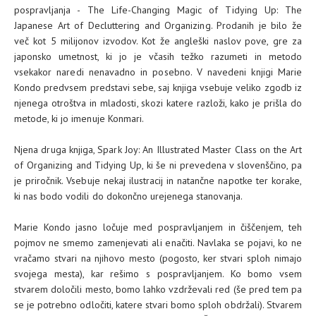
pospravljanja - The Life-Changing Magic of Tidying Up: The
Japanese Art of Decluttering and Organizing. Prodanih je bilo že
več kot 5 milijonov izvodov. Kot že angleški naslov pove, gre za
japonsko umetnost, ki jo je včasih težko razumeti in metodo
vsekakor naredi nenavadno in posebno. V navedeni knjigi Marie
Kondo predvsem predstavi sebe, saj knjiga vsebuje veliko zgodb iz
njenega otroštva in mladosti, skozi katere razloži, kako je prišla do
metode, ki jo imenuje Konmari.
Njena druga knjiga, Spark Joy: An Illustrated Master Class on the Art
of Organizing and Tidying Up, ki še ni prevedena v slovenščino, pa
je priročnik. Vsebuje nekaj ilustracij in natančne napotke ter korake,
ki nas bodo vodili do dokončno urejenega stanovanja.
Marie Kondo jasno ločuje med pospravljanjem in čiščenjem, teh
pojmov ne smemo zamenjevati ali enačiti. Navlaka se pojavi, ko ne
vračamo stvari na njihovo mesto (pogosto, ker stvari sploh nimajo
svojega mesta), kar rešimo s pospravljanjem. Ko bomo vsem
stvarem določili mesto, bomo lahko vzdrževali red (še pred tem pa
se je potrebno odločiti, katere stvari bomo sploh obdržali). Stvarem