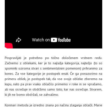
Pospravljati je potrebno po točno določenem vrstnem redu.
Začnemo z oblekami, ker je to najlažja kategorija, najtežjo (to so
spominki oziroma stvari s sentimentalnim pomenom) prihranimo za
konec. Za vse kategorije je postopek enak. Če ga ponazorimo na
primeru oblek, je postopek tak, da vse svoje obleke zberemo na
kupu, nato pa prav vsako oblačilo primemo v roke in se vprašamo,
ali nas osrečuje in obdržimo samo tisto, kar nas osrečuje. Stvarem,
ki jih ne bomo obdržali, se zahvalimo.
Konmari metoda je izredno znana po načinu zlaganja oblačil. Marie