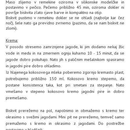
Maso zlijemo v remekine oziroma v silikonske modelčke in
postavimo v pečico. Pečemo približno 45 min, oziroma dokler ni
površje biskvita zlato rjave barve in kompaktno na otip.
Biskvit pustimo v remekinu dokler se ne ohladi (najbolje kar čez
noč), šele nato ga previdno zvrnemo (pazimo, da se nam biskvit ne
zlomi).
Krema:
V posodo stresemo zamrznjene jagode, ki jim dodamo nekaj žlic
vode in medu in na zmernem ognju kuhamo 10 - 15 minut, da se
jagode dobro pokuhajo. Nato jih s paličnim mešalnikom spasiramo
in jagodni pire dobro ohladimo.
Iz hlajenega kokosovega mleka poberemo zgornjo kremasto plast,
potrebujemo približno 150 ml. Kokosovo kremo stepemo, da
postane konsistenca taka, kot pri smetani za stepanje. Nato
vmešamo v stepeno kokosovo kremo jagodni pire in dobro
premešamo.
Biskvit prerežemo na pol, napolnimo in obmažemo s kremo ter
okrasimo s svežimi jagodami. Mini pit ne prerežemo, temveč samo
premažemo s kremo in okrasimo z jagodami. Do postrežbe
postavimo v hladilnik.