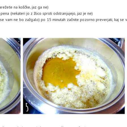
arežete na koščke, jaz ga ne)
ena (nekateri jo z žlico sproti odstranjujejo, jaz je ne)
a se vam ne bo zažgalo) po 15 minutah začnite pozorno preverjati, kaj se 