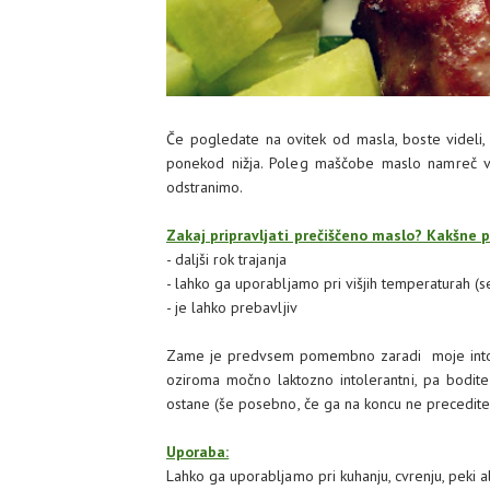
Če pogledate na ovitek od masla, boste videli,
ponekod nižja. Poleg maščobe maslo namreč vse
odstranimo.
Zakaj pripravljati prečiščeno maslo? Kakšne
- daljši rok trajanja
- lahko ga uporabljamo pri višjih temperaturah (s
- je lahko prebavljiv
Zame je predvsem pomembno zaradi moje intolera
oziroma močno laktozno intolerantni, pa bodite
ostane (še posebno, če ga na koncu ne precedite
Uporaba:
Lahko ga uporabljamo pri kuhanju, cvrenju, peki al