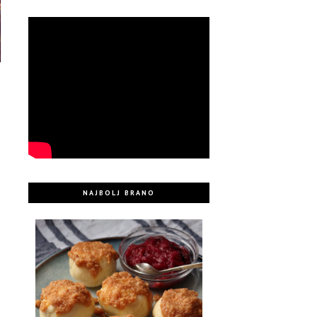
,
n
NAJBOLJ BRANO
i
u