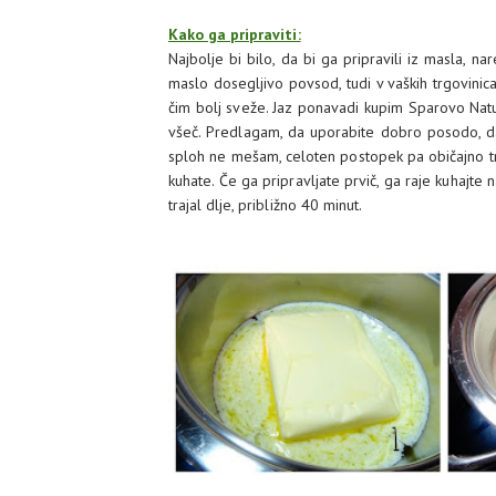
Kako ga pripraviti:
Najbolje bi bilo, da bi ga pripravili iz masla, na
maslo dosegljivo povsod, tudi v vaških trgovini
čim bolj sveže. Jaz ponavadi kupim Sparovo Natu
všeč. Predlagam, da uporabite dobro posodo, 
sploh ne mešam, celoten postopek pa običajno tra
kuhate. Če ga pripravljate prvič, ga raje kuhajte
trajal dlje, približno 40 minut.