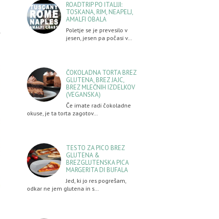
ROADTRIP PO ITALIJI:
TOSKANA, RIM, NEAPELJ,
AMALFI OBALA
Poletje se je prevesilo v
v
jesen, jesen pa počasi v…
ČOKOLADNA TORTA BREZ
GLUTENA, BREZ JAJC,
BREZ MLEČNIH IZDELKOV
(VEGANSKA)
Če imate radi čokoladne
okuse, je ta torta zagotov…
TESTO ZA PICO BREZ
GLUTENA &
BREZGLUTENSKA PICA
MARGERITA DI BUFALA
Jed, ki jo res pogrešam,
odkar ne jem glutena in s…