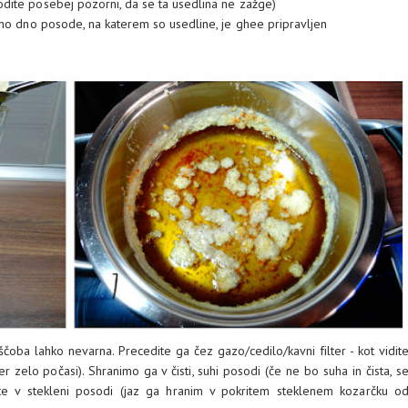
dite posebej pozorni, da se ta usedlina ne zažge)
mo dno posode, na katerem so usedline, je ghee pripravljen
ščoba lahko nevarna. Precedite ga čez gazo/cedilo/kavni filter - kot vidit
ter zelo počasi). Shranimo ga v čisti, suhi posodi (če ne bo suha in čista, s
ite v stekleni posodi (jaz ga hranim v pokritem steklenem kozarčku o