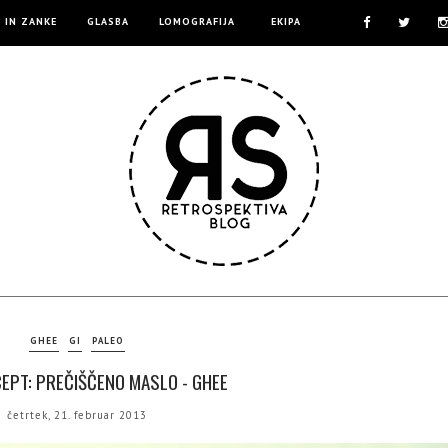
E IN ZANKE
GLASBA
LOMOGRAFIJA
EKIPA
GHEE
GI
PALEO
EPT: PREČIŠČENO MASLO - GHEE
četrtek, 21. februar 2013