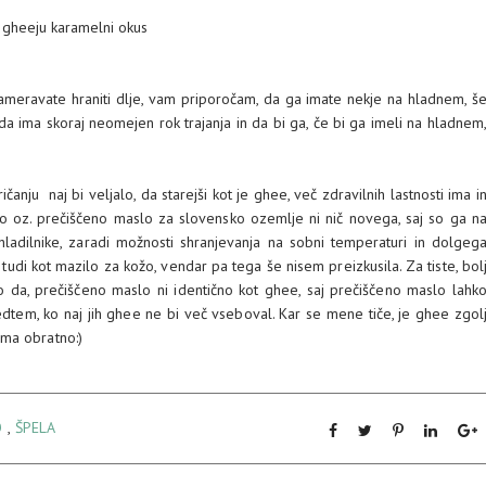
ajo gheeju karamelni okus
ameravate hraniti dlje, vam priporočam, da ga imate nekje na hladnem, š
, da ima skoraj neomejen rok trajanja in da bi ga, če bi ga imeli na hladnem
anju naj bi veljalo, da starejši kot je ghee, več zdravilnih lastnosti ima i
o oz. prečiščeno maslo za slovensko ozemlje ni nič novega, saj so ga n
ladilnike, zaradi možnosti shranjevanja na sobni temperaturi in dolgeg
 tudi kot mazilo za kožo, vendar pa tega še nisem preizkusila. Za tiste, bol
jo da, prečiščeno maslo ni identično kot ghee, saj prečiščeno maslo lahk
dtem, ko naj jih ghee ne bi več vseboval. Kar se mene tiče, je ghee zgol
oma obratno:)
O
,
ŠPELA