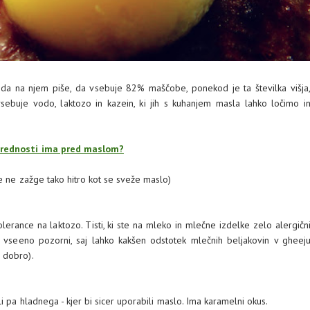
 da na njem piše, da vsebuje 82% maščobe, ponekod je ta številka višja
buje vodo, laktozo in kazein, ki jih s kuhanjem masla lahko ločimo i
 prednosti ima pred maslom?
e ne zažge tako hitro kot se sveže maslo)
nce na laktozo. Tisti, ki ste na mleko in mlečne izdelke zelo alergičn
 vseeno pozorni, saj lahko kakšen odstotek mlečnih beljakovin v gheej
 dobro).
i pa hladnega - kjer bi sicer uporabili maslo. Ima karamelni okus.