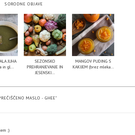
SORODNE OBJAVE
ALA JUHA
SEZONSKO
MANGOV PUDING S
 in gl...
PREHRANJEVANJE IN
KAKIJEM (brez mleka...
JESENSKI...
PREČIŠČENO MASLO - GHEE"
čem ;)