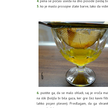
4.
pena se počasi useda na dno posode (sedaj bo
5.
ko je maslo prosojne zlate barve, tako da vidi
6.
pustite ga, da se malo ohladi, saj je vroča ma
na slik (boljša bi bila gaza, ker gre čez kavni fil
lahko pojavi plesen). Predlagam, da ga shran