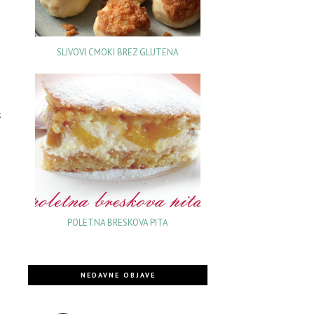
d
o
SLIVOVI CMOKI BREZ GLUTENA
o
m
o
k
POLETNA BRESKOVA PITA
NEDAVNE OBJAVE