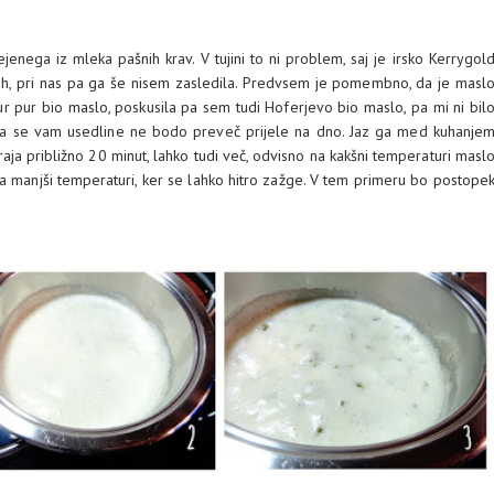
rejenega iz mleka pašnih krav. V tujini to ni problem, saj je irsko Kerrygol
cah, pri nas pa ga še nisem zasledila. Predvsem je pomembno, da je masl
r pur bio maslo, poskusila pa sem tudi Hoferjevo bio maslo, pa mi ni bil
da se vam usedline ne bodo preveč prijele na dno. Jaz ga med kuhanje
ja približno 20 minut, lahko tudi več, odvisno na kakšni temperaturi masl
 na manjši temperaturi, ker se lahko hitro zažge. V tem primeru bo postope