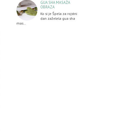
GUA SHA MASAŽA
OBRAZA
Ko si je Špela za rojstni
dan zaželela gua sha
mas…
e
e
d