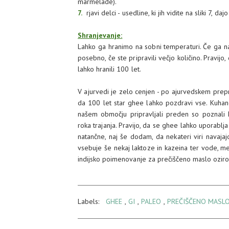
marmelade).
7.
rjavi delci - usedline, ki jih vidite na sliki 7, d
Shranjevanje:
Lahko ga hranimo na sobni temperaturi. Če ga n
posebno, če ste pripravili večjo količino. Pravijo
lahko hranili 100 let.
V ajurvedi je zelo cenjen - po ajurvedskem preprič
da 100 let star ghee lahko pozdravi vse. Kuhan
našem območju pripravljali preden so poznali h
roka trajanja. Pravijo, da se ghee lahko uporablja
natančne, naj še dodam, da nekateri viri navaja
vsebuje še nekaj laktoze in kazeina ter vode, me
indijsko poimenovanje za prečiščeno maslo ozir
Labels:
GHEE
,
GI
,
PALEO
,
PREČIŠČENO MASL