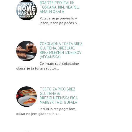
ROADTRIP PO ITALIJI:
TOSKANA, RIM, NEAPELJ,
AMALFI OBALA
Poletje se je prevesilo v
jesen, jesen pa počasi v…
ČOKOLADNA TORTA BREZ
GLUTENA, BREZ JAJC,
BREZ MLEČNIH IZDELKOV
(VEGANSKA)
Če imate radi čokoladne
okuse, je ta torta zagotov…
TESTO ZA PICO BREZ
GLUTENA &
BREZGLUTENSKA PICA
MARGERITA DI BUFALA
Jed, ki jo res pogrešam,
odkar ne jem glutena in s…