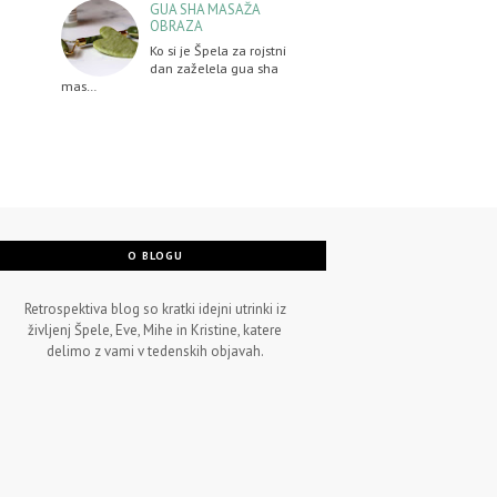
GUA SHA MASAŽA
OBRAZA
Ko si je Špela za rojstni
dan zaželela gua sha
mas…
O BLOGU
Retrospektiva blog so kratki idejni utrinki iz
življenj Špele, Eve, Mihe in Kristine, katere
delimo z vami v tedenskih objavah.