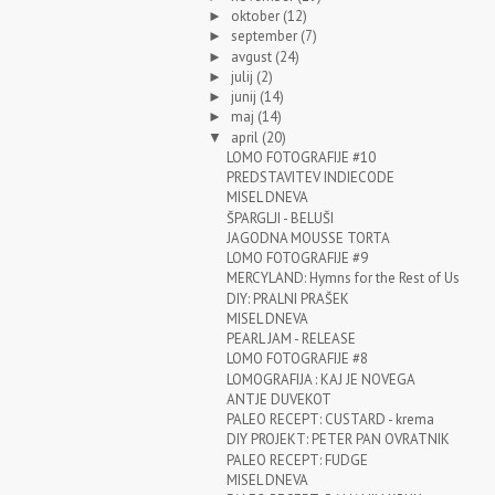
oktober
(12)
►
september
(7)
►
avgust
(24)
►
julij
(2)
►
junij
(14)
►
maj
(14)
►
april
(20)
▼
LOMO FOTOGRAFIJE #10
PREDSTAVITEV INDIECODE
MISEL DNEVA
ŠPARGLJI - BELUŠI
JAGODNA MOUSSE TORTA
LOMO FOTOGRAFIJE #9
MERCYLAND: Hymns for the Rest of Us
DIY: PRALNI PRAŠEK
MISEL DNEVA
PEARL JAM - RELEASE
LOMO FOTOGRAFIJE #8
LOMOGRAFIJA : KAJ JE NOVEGA
ANTJE DUVEKOT
PALEO RECEPT: CUSTARD - krema
DIY PROJEKT: PETER PAN OVRATNIK
PALEO RECEPT: FUDGE
MISEL DNEVA