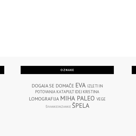
OZNAKE
EVA
DOGAJA SE
DOMAČE
IZLETI IN
POTOVANJA
KATAPULT IDEJ
KRISTINA
MIHA
PALEO
LOMOGRAFIJA
VEGE
ŠPELA
ŠIVANKEINZANKE