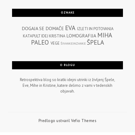
OZNAKE
EVA
DOGAJA SE
DOMAČE
IZLETI IN POTOVANJA
MIHA
LOMOGRAFIJA
KATAPULT IDEJ
KRISTINA
PALEO
ŠPELA
VEGE
ŠIVANKEINZANKE
O BLOGU
Retrospektiva blog so kratki idejni utrinki iz življenj Špele,
Eve, Mihe in Kristine, katere delimo z vami v tedenskih
objavah.
Predlogo ustvaril
Vefio Themes