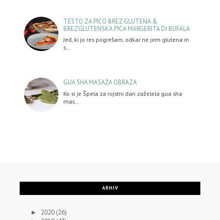
TESTO ZA PICO BREZ GLUTENA &
BREZGLUTENSKA PICA MARGERITA DI BUFALA
Jed, ki jo res pogrešam, odkar ne jem glutena in
s…
GUA SHA MASAŽA OBRAZA
Ko si je Špela za rojstni dan zaželela gua sha
mas…
ARHIV
2020
(26)
►