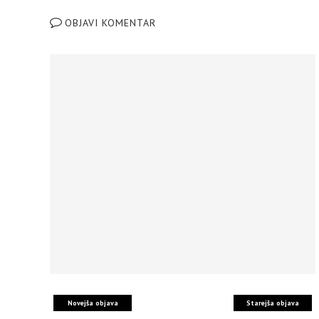
OBJAVI KOMENTAR
Novejša objava
Starejša objava