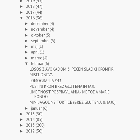
2019
(43)
►
2018
(47)
►
2017
(44)
►
2016
(36)
▼
december
(4)
►
november
(4)
►
oktober
(5)
►
september
(5)
►
maj
(1)
►
april
(1)
►
marec
(4)
►
februar
(6)
▼
LOSOS Z AVOKADOM & PEČEN SLADKI KROMPIR
MISEL DNEVA
LOMOGRAFIJA #43
PUSTNI KROFI BREZ GLUTENA IN JAJC
UMETNOST POSPRAVLJANJA - METODA MARIE
KONDO
MINI JAGODNE TORTICE (BREZ GLUTENA & JAJC)
januar
(6)
►
2015
(50)
►
2014
(85)
►
2013
(200)
►
2012
(30)
►