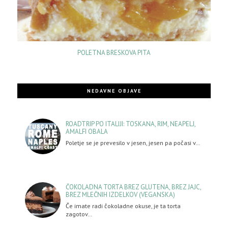
POLETNA BRESKOVA PITA
NEDAVNE OBJAVE
ROADTRIP PO ITALIJI: TOSKANA, RIM, NEAPELJ,
AMALFI OBALA
Poletje se je prevesilo v jesen, jesen pa počasi v…
ČOKOLADNA TORTA BREZ GLUTENA, BREZ JAJC,
BREZ MLEČNIH IZDELKOV (VEGANSKA)
Če imate radi čokoladne okuse, je ta torta
zagotov…