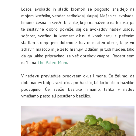
Losos, avokado in sladki krompir se pogosto znajdejo na
mojem krožniku, vendar redkokdaj skupaj. Mešanica avokada,
limone, česna in sveže bazilike, ki jo namažemo na lososa, pa
te sestavine dobro poveže, saj da avokadov nadev lososu
sočnost, svežino in kremast okus. V kombinaciji s pečenim
sladkim krompirjem dobimo zdrav in nasiten obrok, ki je vir
zdravih maščob in je zelo hranljiv. Odličen je tudi hladen, tako
da ga lahko pripravimo za več obrokov vnaprej. Recept sem
našla na
The Paleo Mom
.
V nadevu prevladuje predvsem okus limone. Če želimo, da
dobi nadev bolj izrazit okus po baziliki, lahko količino bazilike
podvojimo. Če sveže bazilike nimamo, lahko v nadev
vmešamo pesto ali posušeno baziliko.