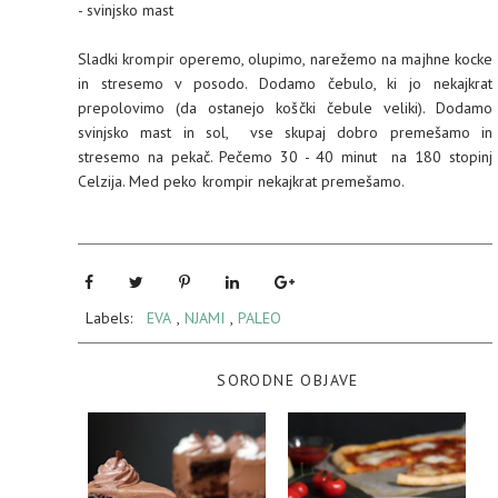
- svinjsko mast
Sladki krompir operemo, olupimo, narežemo na majhne kocke
in stresemo v posodo. Dodamo čebulo, ki jo nekajkrat
prepolovimo (da ostanejo koščki čebule veliki). Dodamo
svinjsko mast in sol, vse skupaj dobro premešamo in
stresemo na pekač. Pečemo 30 - 40 minut na 180 stopinj
Celzija. Med peko krompir nekajkrat premešamo.
Labels:
EVA
,
NJAMI
,
PALEO
SORODNE OBJAVE