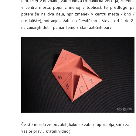
(npr. izlet v neznano, valentinova romantična večerja, zmenek
v centru mesta, pojdi z menoj v toplice:), te predloge pa
potem še na dva dela, npr. zmenek v centru mesta - kino /
gledališče), notranjost žabice oštevilčimo s števili od 1 do 8,
na zunanjih delih pa narišemo srčke različnih barv.
Če ste morda že pozabili, kako se žabico uporablja, smo za
vas pripravili kratek video:)