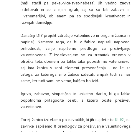
(naši starši pa pekel-vica-svet-nebesa), jih vedno znova
izdelovali in se z njimi igrali, saj so so bili zabavni in
vznemerljivi, ob enem pa so spodbujali kreativnost in
razvijali domišljijo.
Današnji DIY projekt združuje valentinovo in origami žabico iz
papirja:). Namesto tega, da bi v žabico napisali napovedi
prihodnosti, vanjo napišemo predloge za preživljanje
valentinovega. Z izdelovanjem se za trenutek vrnemo v
otroška leta, obenem pa lahko tako popestrimo valentinovo,
saj ima žabica
v sebi element presenečenja – ne le za
tistega, za katerega smo žabico izdelali, ampak tudi za nas
same, ker tudi sami ne vemo, kakšen bo izid
.
Igrivo, zabavno, simpatično in unikatno darilo, ki ga lahko
popolnoma prilagodite osebi, s katero boste preživeli
valentinovo.
Torej, žabico izdelamo po navodilih, ki jih najdete tu:
KLIK!
, na
zavihke zapišemo 8 predlogov za preživljanje valentinovega