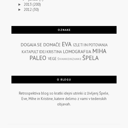
2013
(200)
►
2012
(30)
►
OZNAKE
EVA
DOGAJA SE
DOMAČE
IZLETI IN POTOVANJA
MIHA
LOMOGRAFIJA
KATAPULT IDEJ
KRISTINA
PALEO
ŠPELA
VEGE
ŠIVANKEINZANKE
O BLOGU
Retrospektiva blog so kratki idejni utrinki iz življenj Špele,
Eve, Mihe in Kristine, katere delimo z vami v tedenskih
objavah.