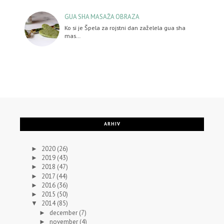
GUA SHA MASAŽA OBRAZA
Ko si je Špela za rojstni dan zaželela gua sha
mas…
ARHIV
2020
(26)
►
2019
(43)
►
2018
(47)
►
2017
(44)
►
2016
(36)
►
2015
(50)
►
2014
(85)
▼
december
(7)
►
november
(4)
►