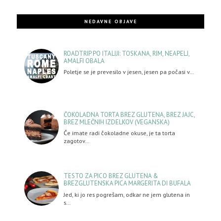
NEDAVNE OBJAVE
ROADTRIP PO ITALIJI: TOSKANA, RIM, NEAPELJ,
AMALFI OBALA
Poletje se je prevesilo v jesen, jesen pa počasi v…
ČOKOLADNA TORTA BREZ GLUTENA, BREZ JAJC,
BREZ MLEČNIH IZDELKOV (VEGANSKA)
Če imate radi čokoladne okuse, je ta torta
zagotov…
TESTO ZA PICO BREZ GLUTENA &
BREZGLUTENSKA PICA MARGERITA DI BUFALA
Jed, ki jo res pogrešam, odkar ne jem glutena in
s…