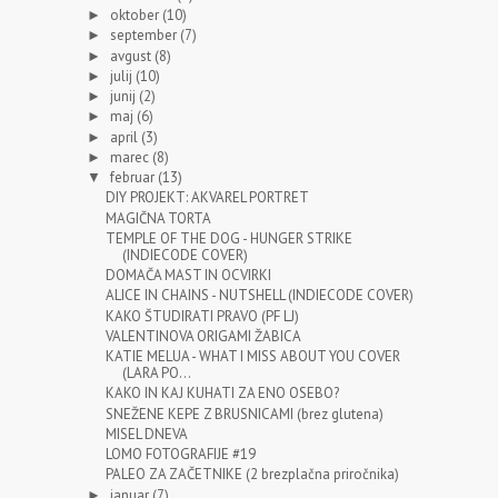
oktober
(10)
►
september
(7)
►
avgust
(8)
►
julij
(10)
►
junij
(2)
►
maj
(6)
►
april
(3)
►
marec
(8)
►
februar
(13)
▼
DIY PROJEKT: AKVAREL PORTRET
MAGIČNA TORTA
TEMPLE OF THE DOG - HUNGER STRIKE
(INDIECODE COVER)
DOMAČA MAST IN OCVIRKI
ALICE IN CHAINS - NUTSHELL (INDIECODE COVER)
KAKO ŠTUDIRATI PRAVO (PF LJ)
VALENTINOVA ORIGAMI ŽABICA
KATIE MELUA - WHAT I MISS ABOUT YOU COVER
(LARA PO...
KAKO IN KAJ KUHATI ZA ENO OSEBO?
SNEŽENE KEPE Z BRUSNICAMI (brez glutena)
MISEL DNEVA
LOMO FOTOGRAFIJE #19
PALEO ZA ZAČETNIKE (2 brezplačna priročnika)
januar
(7)
►