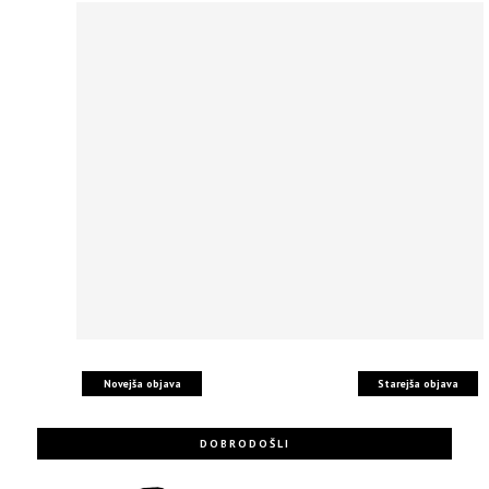
Novejša objava
Starejša objava
DOBRODOŠLI