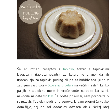
Še en izmed receptov s
tapioko
, tokrat s tapiokinimi
kroglicami (tapioca pearls), za katere je znano, da jih
uporabljajo za tapiokin puding ali pa za bubble tea (ki se v
zadnjem času tudi v
Sloveniji prodaja
na večih mestih). Lahko
pa jih iz tapiokine moke in vroče vode naredite kar sami,
navodila najdete tu:
klik
. Če boste poskusili, nam poročajte o
rezultatih. Tapiokin puding je osnova, ki vam prepušča veliko
domišljije, saj bo od dodatkov odvisen okus. Nekaj idej