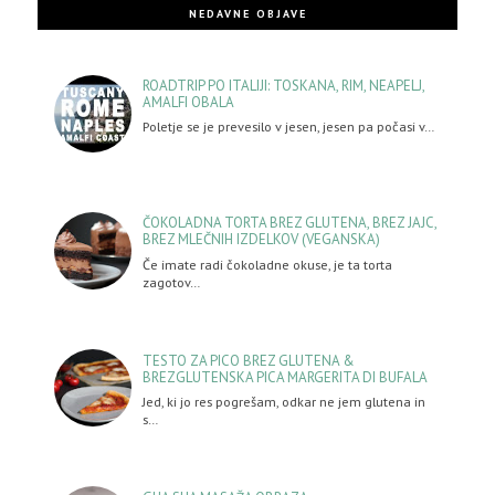
NEDAVNE OBJAVE
ROADTRIP PO ITALIJI: TOSKANA, RIM, NEAPELJ,
AMALFI OBALA
Poletje se je prevesilo v jesen, jesen pa počasi v…
ČOKOLADNA TORTA BREZ GLUTENA, BREZ JAJC,
BREZ MLEČNIH IZDELKOV (VEGANSKA)
Če imate radi čokoladne okuse, je ta torta
zagotov…
TESTO ZA PICO BREZ GLUTENA &
BREZGLUTENSKA PICA MARGERITA DI BUFALA
Jed, ki jo res pogrešam, odkar ne jem glutena in
s…