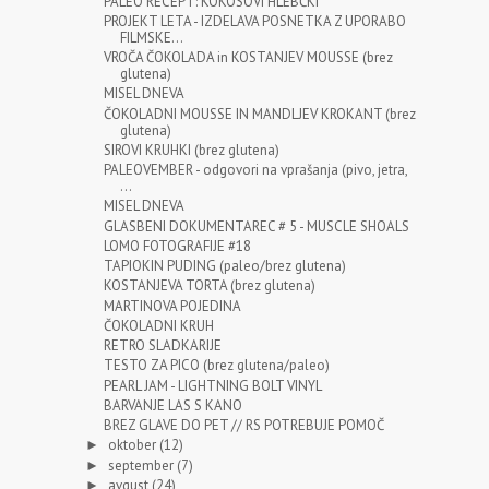
PALEO RECEPT: KOKOSOVI HLEBČKI
PROJEKT LETA - IZDELAVA POSNETKA Z UPORABO
FILMSKE...
VROČA ČOKOLADA in KOSTANJEV MOUSSE (brez
glutena)
MISEL DNEVA
ČOKOLADNI MOUSSE IN MANDLJEV KROKANT (brez
glutena)
SIROVI KRUHKI (brez glutena)
PALEOVEMBER - odgovori na vprašanja (pivo, jetra,
...
MISEL DNEVA
GLASBENI DOKUMENTAREC # 5 - MUSCLE SHOALS
LOMO FOTOGRAFIJE #18
TAPIOKIN PUDING (paleo/brez glutena)
KOSTANJEVA TORTA (brez glutena)
MARTINOVA POJEDINA
ČOKOLADNI KRUH
RETRO SLADKARIJE
TESTO ZA PICO (brez glutena/paleo)
PEARL JAM - LIGHTNING BOLT VINYL
BARVANJE LAS S KANO
BREZ GLAVE DO PET // RS POTREBUJE POMOČ
oktober
(12)
►
september
(7)
►
avgust
(24)
►