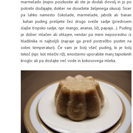
marmelado (nujno poizkusite ali ste je dodali dovolj in jo po
potrebi dodajajte, dokler ne dosežete željenega okusa). Sicer
pa lahko namesto čokolade, marmelade, jabolk ali banan
kuhan puding prelijete čez drugo sveže sadje (predvsem
slajše tropsko sadje, npr. mango, ananas, liči, papaja...). Puding
je dober mlačen ali ohlajen, vendar pa meni neposredno iz
hladilnika ni najboljši (najraje ga pred postrežbo pustim na
sobni temperaturi). Če vam je bolj všeč puding, ki je bolj
tekoč (npr. kot mlečni riž), enostavno uporabite manj tapiokinih
kroglic ali pa dodajte več vode in kokosovega mleka.