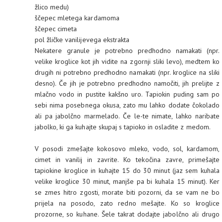
žlico medu)
ščepec mletega kardamoma
ščepec cimeta
pol žličke vanilijevega ekstrakta
Nekatere granule je potrebno predhodno namakati (npr.
velike kroglice kot jih vidite na zgornji sliki levo), medtem ko
drugih ni potrebno predhodno namakati (npr. kroglice na sliki
desno). Če jih je potrebno predhodno namočiti, jih prelijte z
mlačno vodo in pustite kakšno uro. Tapiokin puding sam po
sebi nima posebnega okusa, zato mu lahko dodate čokolado
ali pa jabolčno marmelado. Če le-te nimate, lahko naribate
jabolko, ki ga kuhajte skupaj s tapioko in osladite z medom.
V posodi zmešajte kokosovo mleko, vodo, sol, kardamom,
cimet in vanilij in zavrite. Ko tekočina zavre, primešajte
tapiokine kroglice in kuhajte 15 do 30 minut (jaz sem kuhala
velike kroglice 30 minut, manjše pa bi kuhala 15 minut). Ker
se zmes hitro zgosti, morate biti pozorni, da se vam ne bo
prijela na posodo, zato redno mešajte. Ko so kroglice
prozorne, so kuhane. Šele takrat dodajte jabolčno ali drugo