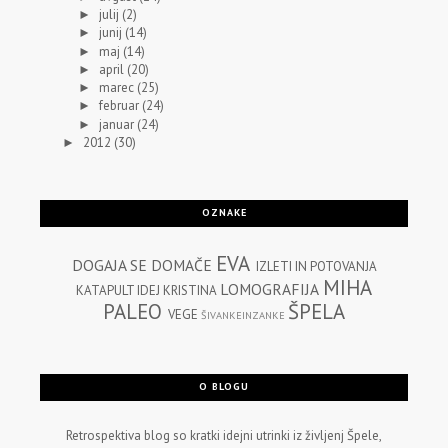
julij
(2)
►
junij
(14)
►
maj
(14)
►
april
(20)
►
marec
(25)
►
februar
(24)
►
januar
(24)
►
2012
(30)
►
OZNAKE
EVA
DOGAJA SE
DOMAČE
IZLETI IN POTOVANJA
MIHA
LOMOGRAFIJA
KATAPULT IDEJ
KRISTINA
PALEO
ŠPELA
VEGE
ŠIVANKEINZANKE
O BLOGU
Retrospektiva blog so kratki idejni utrinki iz življenj Špele,