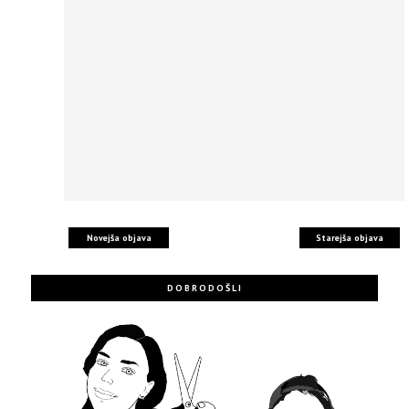
Novejša objava
Starejša objava
DOBRODOŠLI