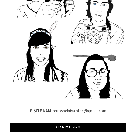
PIŠITE NAM
: retrospektiva.blog@gmail.com
SLEDITE NAM