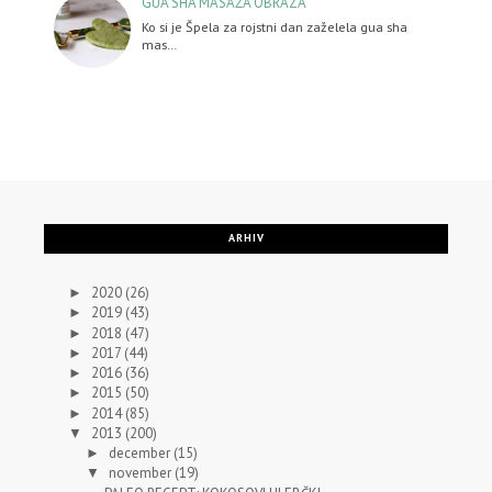
GUA SHA MASAŽA OBRAZA
Ko si je Špela za rojstni dan zaželela gua sha
mas…
ARHIV
2020
(26)
►
2019
(43)
►
2018
(47)
►
2017
(44)
►
2016
(36)
►
2015
(50)
►
2014
(85)
►
2013
(200)
▼
december
(15)
►
november
(19)
▼