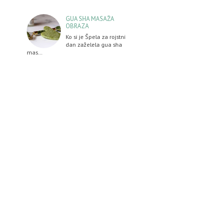
o
GUA SHA MASAŽA
OBRAZA
Ko si je Špela za rojstni
dan zaželela gua sha
mas…
e
o
.
o
o
o
)