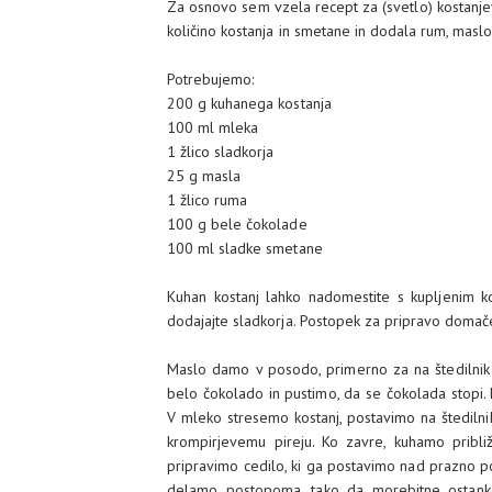
Za osnovo sem vzela recept za (svetlo) kostanje
količino kostanja in smetane in dodala rum, masl
Potrebujemo:
200 g kuhanega kostanja
100 ml mleka
1 žlico sladkorja
25 g masla
1 žlico ruma
100 g bele čokolade
100 ml sladke smetane
Kuhan kostanj lahko nadomestite s kupljenim ko
dodajajte sladkorja. Postopek za pripravo doma
Maslo damo v posodo, primerno za na štedilnik 
belo čokolado in pustimo, da se čokolada stopi.
V mleko stresemo kostanj, postavimo na štedil
krompirjevemu pireju. Ko zavre, kuhamo pribl
pripravimo cedilo, ki ga postavimo nad prazno p
delamo postopoma, tako da morebitne ostanke (np