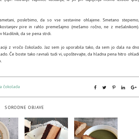
smetani, poskrbimo, da so vse sestavine ohlajene. Smetano stepemo
kostanjev pire in rahlo premešajmo (mešamo ročno, ne z mešalnikom)
 hladilnik, da se pena strdi.
aciji z vročo čokolado. Jaz sem jo uporabila tako, da sem jo dala na dn
do. Če boste tako ravnali tudi vi, upoštevajte, da hladna pena hitro ohlad
o.
a čokolada
SORODNE OBJAVE