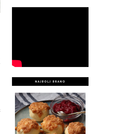
i
e
e
a
v
i
n
NAJBOLJ BRANO
e
o
o
e
k
i