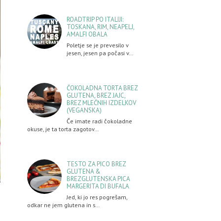
ROADTRIP PO ITALIJI:
TOSKANA, RIM, NEAPELJ,
AMALFI OBALA
Poletje se je prevesilo v
jesen, jesen pa počasi v…
ČOKOLADNA TORTA BREZ
GLUTENA, BREZ JAJC,
BREZ MLEČNIH IZDELKOV
(VEGANSKA)
Če imate radi čokoladne
okuse, je ta torta zagotov…
TESTO ZA PICO BREZ
GLUTENA &
BREZGLUTENSKA PICA
MARGERITA DI BUFALA
Jed, ki jo res pogrešam,
odkar ne jem glutena in s…