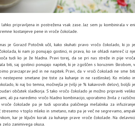
lahko pripravljena in postrežena vsak zase. Jaz sem ju kombinirala v en
 kremne kostanjeve pene in vroče čokolade.
 nas je Gorazd Potočnik učil, kako skuhati pravo vročo čokolado, ki jo j
 čokolada, ki nam jo ponujajo gostinci, ni prava, ko se ohladi namreč iz nj
ča tudi ko je že hladna. Pravi torej, da se pri nas streže in pije vroč
rala biti, saj gostinci ponujajo napitek, ki je zgoščen s koruznim škrobom, 
imo pravzaprav jed in ne napitek. Pravi, da v vroči čokoladi ne sme bit
nestepene smetane (ne tiste za kuhanje in ne rastlinske). Ko mleko i
ado, ki naj bo temna, močnejša je (višji je % kakavovih delov), boljši j
poudari občutek sladkorja. S tako vročo čokolado je možno pripraviti velik
mbami, ali pa naredimo vročo hladno kombinacijo, uporabimo živila z različn
e vroče čokolade pa je tudi uporaba paličnega mešalnika za infuziranj
 stresemo v toplo mleko in smetano, nato pa je več ne segrevamo, ampa
ikom, kar je ključni korak za kuhanje prave vroče čokolade. Na delavnic
ila zelo zanimivega okusa.