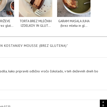
RIŽEVE
TORTA BREZ MLEČNIH
GARAM MASALA JUHA
ez glut...
IZDELKOV IN GLUT...
(brez mleka in gl...
IN KOSTANJEV MOUSSE (BREZ GLUTENA)"
odila, kako pripraviti odlično vročo čokolado, v teh deževnih dneh bo
ob 07:35