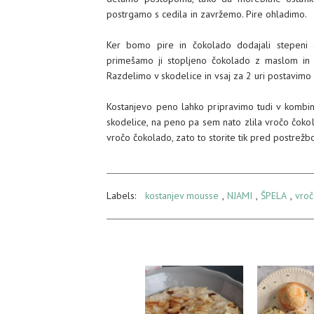
postrgamo s cedila in zavržemo. Pire ohladimo.
Ker bomo pire in čokolado dodajali stepeni 
primešamo ji stopljeno čokolado z maslom in 
Razdelimo v skodelice in vsaj za 2 uri postavimo v
Kostanjevo peno lahko pripravimo tudi v kombin
skodelice, na peno pa sem nato zlila vročo čokola
vročo čokolado, zato to storite tik pred postrežb
Labels:
kostanjev mousse
,
NJAMI
,
ŠPELA
,
vroč