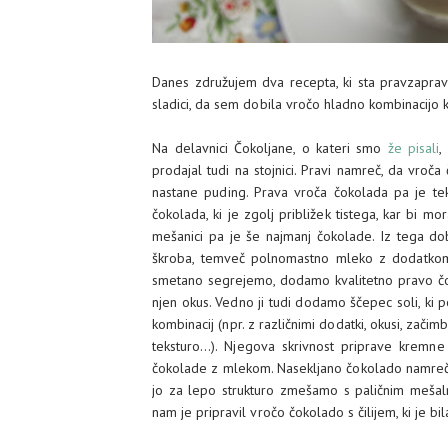
Danes združujem dva recepta, ki sta pravzaprav 
sladici, da sem dobila vročo hladno kombinacijo
Na delavnici Čokoljane, o kateri smo
že pisali
,
prodajal tudi na stojnici. Pravi namreč, da vroča
nastane puding. Prava vroča čokolada pa je teko
čokolada, ki je zgolj približek tistega, kar bi mo
mešanici pa je še najmanj čokolade. Iz tega dob
škroba, temveč polnomastno mleko z dodatkom 
smetano segrejemo, dodamo kvalitetno pravo čokol
njen okus. Vedno ji tudi dodamo ščepec soli, ki 
kombinacij (npr. z različnimi dodatki, okusi, zači
teksturo...). Njegova skrivnost priprave kremn
čokolade z mlekom. Nasekljano čokolado namreč
jo za lepo strukturo zmešamo s paličnim mešaln
nam je pripravil vročo čokolado s čilijem, ki je b