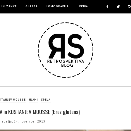
E IN ZANKE
GLASBA
LOMOGRAFIJA
EKIPA
STANJEV MOUSSE
NJAMI
ŠPELA
 in KOSTANJEV MOUSSE (brez glutena)
nedelja, 24. november 2013