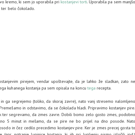
vo kremo, ki sem jo uporabila pri
kostanjevi torti
. Uporabila pa sem manjš
o ter belo čokolado.
stanjevim pirejem, vendar upoštevajte, da je lahko že sladkan, zato n
čega kuhanega kostanja pa sem opisala na koncu
tega
recepta.
in ga segrejemo (toliko, da skoraj zavre), nato vanj stresemo nalomljen
 Premešamo in odstavimo, da se čokolada hladi. Pripravimo kostanjev pire
nik ter segrevamo, da zmes zavre. Dobili bomo zelo gosto zmes, podobn
ižno 5 minut in mešamo, da se pire ne bo prijel na dno posode. Nat
osodo in čez cedilo precedimo kostanjev pire. Ker je zmes precej gosta t
r. notranje lupinice kostanja, ki jih pri lupljenju nismo izločili ipd.