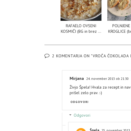
RAFAELO OVSENI
POLNJENE 
KOSMIČI (BG in brez ...
KROGLICE (br
2 KOMENTARJA ON "VROČA ČOKOLADA 
Mirjana
24. november 2013 ob 21:30
Živjo Špela! Hvala za recept in nav
prišel zelo prav. :-)
ODGOVORI
Odgovori
Špela
25. november 2013 