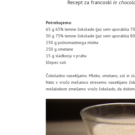
Recept za francoski
le chocol
Potrebujemo:
65 g 65% temne čokolade (jaz sem uporabila 7
50 g 75% temne čokolade (jaz sem uporabila 8
250 g polnomastnega mleka
250 g smetane
15 g sladkorja v prahu
ščepec soli
Čokoladno nasekljamo. Mleko, smetano, sol in sl
Nato v vročo mešanico stresemo nasekljano čoko
mešalnikom zmešamo vročo čokolado, da dobim