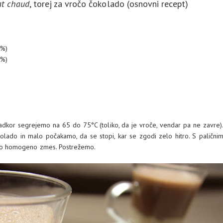
at chaud
, torej za vročo čokolado (osnovni recept)
0%)
0%)
adkor segrejemo na 65 do 75°C (toliko, da je vroče, vendar pa ne zavre)
lado in malo počakamo, da se stopi, kar se zgodi zelo hitro. S palični
o homogeno zmes. Postrežemo.