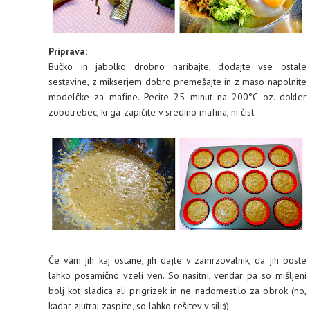
Priprava:
Bučko in jabolko drobno naribajte, dodajte vse ostale
sestavine, z mikserjem dobro premešajte in z maso napolnite
modelčke za mafine. Pecite 25 minut na 200°C oz. dokler
zobotrebec, ki ga zapičite v sredino mafina, ni čist.
Če vam jih kaj ostane, jih dajte v zamrzovalnik, da jih boste
lahko posamično vzeli ven. So nasitni, vendar pa so mišljeni
bolj kot sladica ali prigrizek in ne nadomestilo za obrok (no,
kadar zjutraj zaspite, so lahko rešitev v sili:))