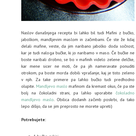
Naslov današnjega recepta bi lahko bil tudi Mafini z bučko,
jabolkom, mandljevim maslom in začimbami. Če ste že kdaj
delali mafine, veste, da jim naribano jabolko doda sočnost,
kar je tudi naloga bučke, ki jo naribamo v maso. Če bučke ne
boste naribali drobno, se bo v mafinih videlo zelene delčke,
kar mene sicer ne moti, če pa jih nameravate ponuditi
otrokom, pa boste morda dobili vprašanje, kaj je tisto zeleno
v njih. Za take primere pa lahko bučko tudi predhodno
olupite.
Mandljevo maslo
mafinom da kremast okus, če pa ste
bolj na čokoladni strani, pa lahko uporabite
čokoladno
mandljevo maslo
. Obilica dodanih začimb poskrbi, da tako
lepo dišijo, da se jim preprosto ne morete upreti:)
Potrebujete: