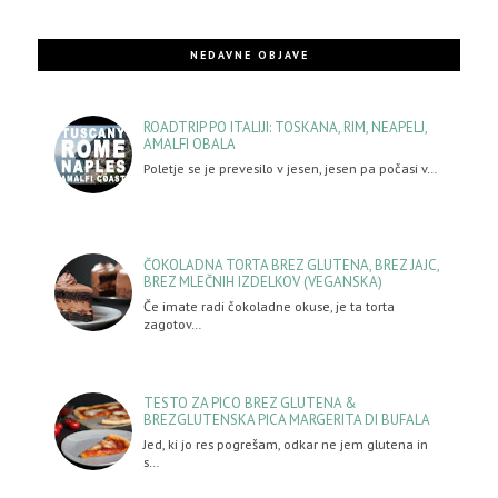
NEDAVNE OBJAVE
ROADTRIP PO ITALIJI: TOSKANA, RIM, NEAPELJ,
AMALFI OBALA
Poletje se je prevesilo v jesen, jesen pa počasi v…
ČOKOLADNA TORTA BREZ GLUTENA, BREZ JAJC,
BREZ MLEČNIH IZDELKOV (VEGANSKA)
Če imate radi čokoladne okuse, je ta torta
zagotov…
TESTO ZA PICO BREZ GLUTENA &
BREZGLUTENSKA PICA MARGERITA DI BUFALA
Jed, ki jo res pogrešam, odkar ne jem glutena in
s…