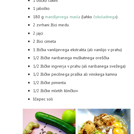
1 bučko cukini
1 jabolko
180 g
mandljevega masla
(lahko
čokoladnega
)
2 zvrhani žlici medu
2 jajci
2 žlici cimeta
1 žlička vanilijevega ekstrakta (ali vanilijo v prahu)
1/2 žličke naribanega muškatnega oreščka
1/2 žličke ingverja v prahu (ali naribanega svežega)
1/2 žličke pecilnega praška ali vinskega kamna
1/2 žličke pimenta
1/2 žličke mletih klinčkov
ščepec soli