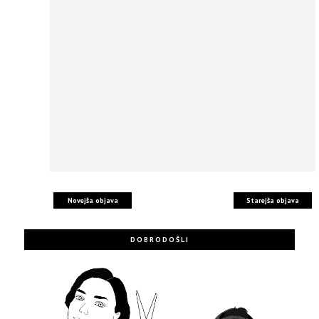
Novejša objava
Starejša objava
DOBRODOŠLI