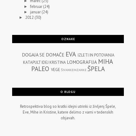
marec
(25)
►
februar
(24)
►
januar
(24)
►
2012
(30)
►
OZNAKE
EVA
DOGAJA SE
DOMAČE
IZLETI IN POTOVANJA
MIHA
LOMOGRAFIJA
KATAPULT IDEJ
KRISTINA
PALEO
ŠPELA
VEGE
ŠIVANKEINZANKE
O BLOGU
Retrospektiva blog so kratki idejni utrinki iz življenj Špele,
Eve, Mihe in Kristine, katere delimo z vami v tedenskih
objavah.