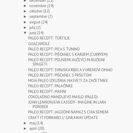
december
(15)
►
november
(19)
►
oktober
(12)
►
september
(7)
►
avgust
(24)
►
julij
(2)
►
junij
(14)
▼
PALEO RECEPT: TORTILJE
GUACAMOLE
PALEO RECEPT: PICA S TUNINO
PALEO RECEPT: PIŠČANEC S KARIJEM (CURRYEM)
PALEO RECEPT: POLNJENI JAJČEVCI IN BUČKINI
ŠPAGETI
PALEO RECEPT: SVINJSKA RIBICA V HRENOVI OMAKI
PALEO RECEPT: PIŠČANEC S PRŠUTOM
MOJA PALEO IZKUŠNJA: NASVETI ZA ZAČETNIKE
PALEO RECEPT: PALAČINKE
PALEO RECEPT: MAFINI
ČOKOLADNO MANDLJEVO MASLO (PALEO)
JOHN LENNON/EVA CASSIDY - IMAGINE IN LARA
POREBER
PALEO RECEPT: JAGODNI NAMAZ S CHIA SEMENI
CRAFT IT FORWARD // GIVEAWAY UPDATE
maj
(14)
►
april
(20)
►