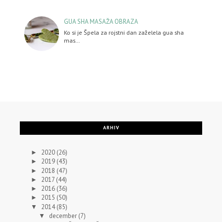
GUA SHA MASAŽA OBRAZA
Ko si je Špela za rojstni dan zaželela gua sha
mas…
ARHIV
2020
(26)
►
2019
(43)
►
2018
(47)
►
2017
(44)
►
2016
(36)
►
2015
(50)
►
2014
(85)
▼
december
(7)
▼