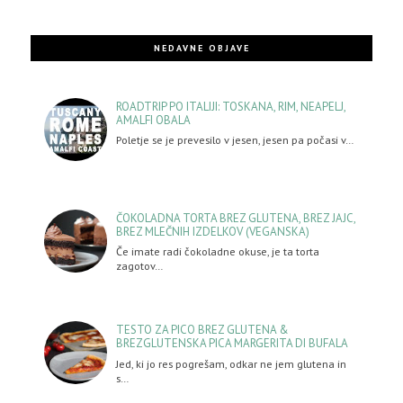
NEDAVNE OBJAVE
ROADTRIP PO ITALIJI: TOSKANA, RIM, NEAPELJ,
AMALFI OBALA
Poletje se je prevesilo v jesen, jesen pa počasi v…
ČOKOLADNA TORTA BREZ GLUTENA, BREZ JAJC,
BREZ MLEČNIH IZDELKOV (VEGANSKA)
Če imate radi čokoladne okuse, je ta torta
zagotov…
TESTO ZA PICO BREZ GLUTENA &
BREZGLUTENSKA PICA MARGERITA DI BUFALA
Jed, ki jo res pogrešam, odkar ne jem glutena in
s…