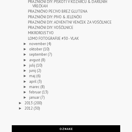
PRAZNIČNI DIY: PIŠKOTI V KOZARCU & DARILNIH
VREČKAH
PRAZNIČNO PECIVO BREZ GLUTENA
PRAZNIČNI DIY: PIVO & JELENČKI
PRAZNIČNI DIY: ADVENTNI VENČEK ZA VOŠČILNICE
PRAZNIČNI DIY: VOŠČILNICE
MIKROROJSTVO
LOMO FOTOGRAFIJE #30 - VLAK
november
(4)
►
oktober
(10)
►
september
(7)
►
avgust
(8)
►
julij
(10)
►
junij
(2)
►
maj
(6)
►
april
(3)
►
marec
(8)
►
februar
(13)
►
januar
(7)
►
2013
(200)
►
2012
(30)
►
OZNAKE