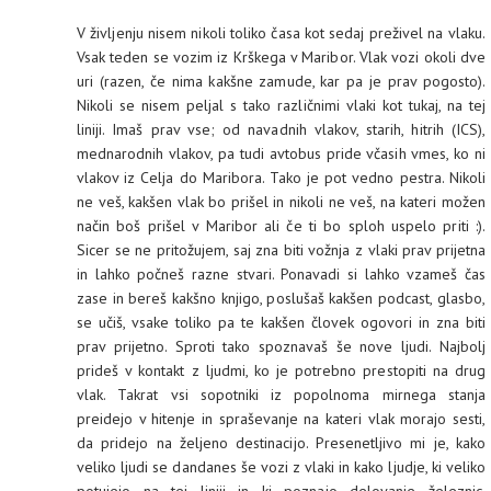
V življenju nisem nikoli toliko časa kot sedaj preživel na vlaku.
Vsak teden se vozim iz Krškega v Maribor. Vlak vozi okoli dve
uri (razen, če nima kakšne zamude, kar pa je prav pogosto).
Nikoli se nisem peljal s tako različnimi vlaki kot tukaj, na tej
liniji. Imaš prav vse; od navadnih vlakov, starih, hitrih (ICS),
mednarodnih vlakov, pa tudi avtobus pride včasih vmes, ko ni
vlakov iz Celja do Maribora. Tako je pot vedno pestra. Nikoli
ne veš, kakšen vlak bo prišel in nikoli ne veš, na kateri možen
način boš prišel v Maribor ali če ti bo sploh uspelo priti :).
Sicer se ne pritožujem, saj zna biti vožnja z vlaki prav prijetna
in lahko počneš razne stvari. Ponavadi si lahko vzameš čas
zase in bereš kakšno knjigo, poslušaš kakšen podcast, glasbo,
se učiš, vsake toliko pa te kakšen človek ogovori in zna biti
prav prijetno. Sproti tako spoznavaš še nove ljudi. Najbolj
prideš v kontakt z ljudmi, ko je potrebno prestopiti na drug
vlak. Takrat vsi sopotniki iz popolnoma mirnega stanja
preidejo v hitenje in spraševanje na kateri vlak morajo sesti,
da pridejo na željeno destinacijo. Presenetljivo mi je, kako
veliko ljudi se dandanes še vozi z vlaki in kako ljudje, ki veliko