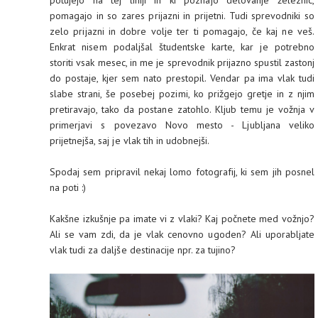
potujejo na tej liniji in ki poznajo delovanje železnic,
pomagajo in so zares prijazni in prijetni. Tudi sprevodniki so
zelo prijazni in dobre volje ter ti pomagajo, če kaj ne veš.
Enkrat nisem podaljšal študentske karte, kar je potrebno
storiti vsak mesec, in me je sprevodnik prijazno spustil zastonj
do postaje, kjer sem nato prestopil. Vendar pa ima vlak tudi
slabe strani, še posebej pozimi, ko prižgejo gretje in z njim
pretiravajo, tako da postane zatohlo. Kljub temu je vožnja v
primerjavi s povezavo Novo mesto - Ljubljana veliko
prijetnejša, saj je vlak tih in udobnejši.
Spodaj sem pripravil nekaj lomo fotografij, ki sem jih posnel
na poti :)
Kakšne izkušnje pa imate vi z vlaki? Kaj počnete med vožnjo?
Ali se vam zdi, da je vlak cenovno ugoden? Ali uporabljate
vlak tudi za daljše destinacije npr. za tujino?