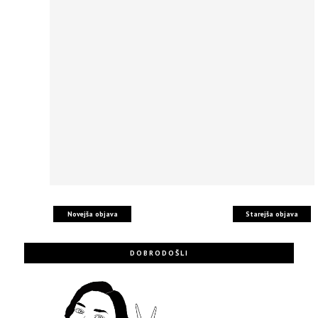
Novejša objava
Starejša objava
DOBRODOŠLI