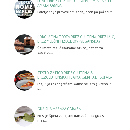
ROADTRIP PO ITALIJI: TOSKANA, RIM, NEAPELJ,
AMALFI OBALA
Poletje se je prevesilo v jesen, jesen pa počasi v…
ČOKOLADNA TORTA BREZ GLUTENA, BREZ JAJC,
BREZ MLEČNIH IZDELKOV (VEGANSKA)
Če imate radi čokoladne okuse, je ta torta
zagotov…
TESTO ZA PICO BREZ GLUTENA &
BREZGLUTENSKA PICA MARGERITA DI BUFALA
Jed, ki jo res pogrešam, odkar ne jem glutena in
s…
GUA SHA MASAŽA OBRAZA
Ko si je Špela za rojstni dan zaželela gua sha
mas…