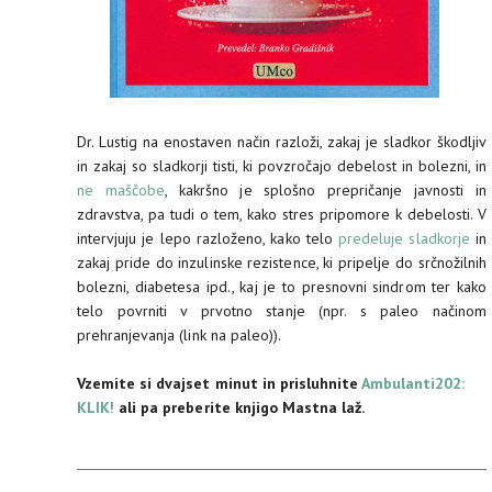
Dr. Lustig na enostaven način razloži, zakaj je sladkor škodljiv
in zakaj so sladkorji tisti, ki povzročajo debelost in bolezni, in
ne maščobe
, kakršno je splošno prepričanje javnosti in
zdravstva, pa tudi o tem, kako stres pripomore k debelosti. V
intervjuju je lepo razloženo, kako telo
predeluje sladkorje
in
zakaj pride do inzulinske rezistence, ki pripelje do srčnožilnih
bolezni, diabetesa ipd., kaj je to presnovni sindrom ter kako
telo povrniti v prvotno stanje (npr. s paleo načinom
prehranjevanja (link na paleo)).
Vzemite si dvajset minut in prisluhnite
Ambulanti202:
KLIK!
ali pa preberite knjigo Mastna laž.