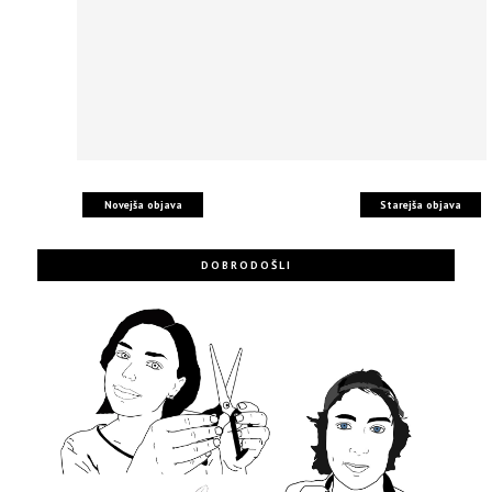
Novejša objava
Starejša objava
DOBRODOŠLI