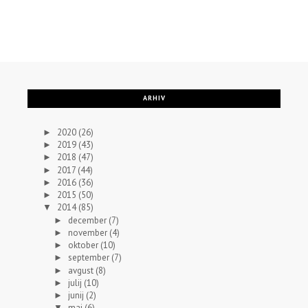
ARHIV
2020
(26)
►
2019
(43)
►
2018
(47)
►
2017
(44)
►
2016
(36)
►
2015
(50)
►
2014
(85)
▼
december
(7)
►
november
(4)
►
oktober
(10)
►
september
(7)
►
avgust
(8)
►
julij
(10)
►
junij
(2)
►
maj
(6)
▼