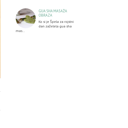
GUA SHA MASAŽA
OBRAZA
Ko si je Špela za rojstni
dan zaželela gua sha
mas…