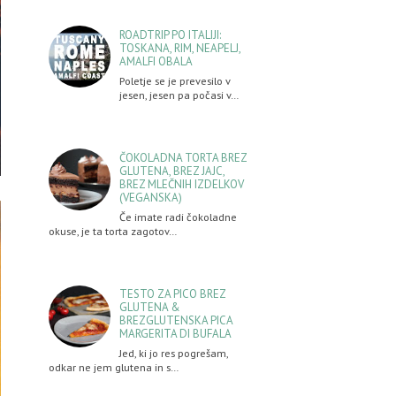
ROADTRIP PO ITALIJI:
TOSKANA, RIM, NEAPELJ,
AMALFI OBALA
Poletje se je prevesilo v
jesen, jesen pa počasi v…
ČOKOLADNA TORTA BREZ
GLUTENA, BREZ JAJC,
BREZ MLEČNIH IZDELKOV
(VEGANSKA)
Če imate radi čokoladne
okuse, je ta torta zagotov…
TESTO ZA PICO BREZ
GLUTENA &
BREZGLUTENSKA PICA
MARGERITA DI BUFALA
Jed, ki jo res pogrešam,
odkar ne jem glutena in s…