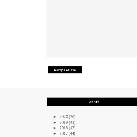
Novejša objava
ARHIV
2020
(26)
►
2019
(43)
►
2018
(47)
►
2017
(44)
►