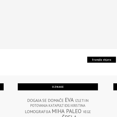
Starejša objava
OZNAKE
EVA
DOGAJA SE
DOMAČE
IZLETI IN
POTOVANJA
KATAPULT IDEJ
KRISTINA
MIHA
PALEO
LOMOGRAFIJA
VEGE