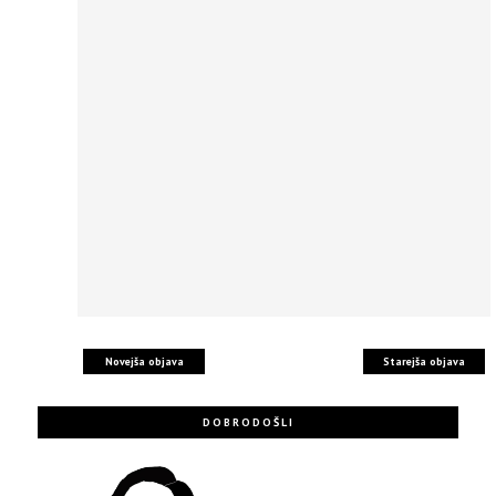
Novejša objava
Starejša objava
DOBRODOŠLI