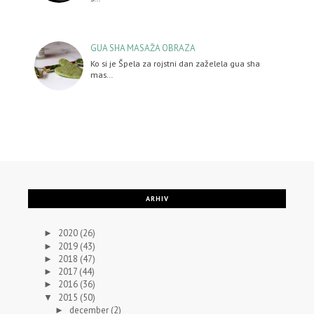
GUA SHA MASAŽA OBRAZA
Ko si je Špela za rojstni dan zaželela gua sha
mas…
ARHIV
2020
(26)
►
2019
(43)
►
2018
(47)
►
2017
(44)
►
2016
(36)
►
2015
(50)
▼
december
(2)
►