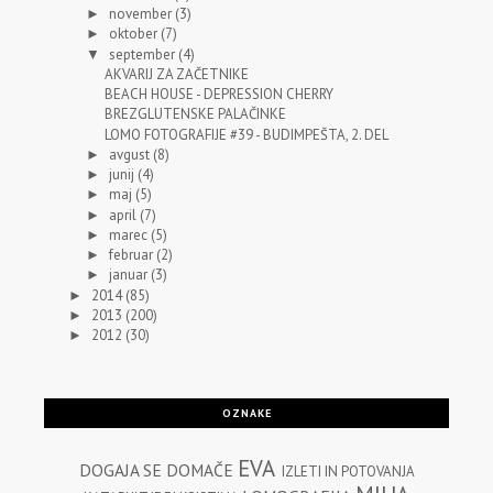
november
(3)
►
oktober
(7)
►
september
(4)
▼
AKVARIJ ZA ZAČETNIKE
BEACH HOUSE - DEPRESSION CHERRY
BREZGLUTENSKE PALAČINKE
LOMO FOTOGRAFIJE #39 - BUDIMPEŠTA, 2. DEL
avgust
(8)
►
junij
(4)
►
maj
(5)
►
april
(7)
►
marec
(5)
►
februar
(2)
►
januar
(3)
►
2014
(85)
►
2013
(200)
►
2012
(30)
►
OZNAKE
EVA
DOGAJA SE
DOMAČE
IZLETI IN POTOVANJA