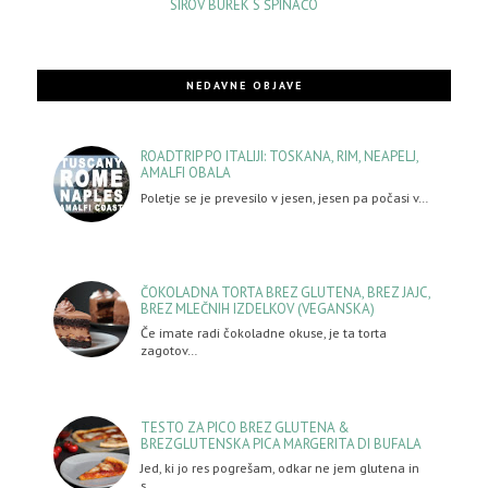
SIROV BUREK S ŠPINAČO
NEDAVNE OBJAVE
ROADTRIP PO ITALIJI: TOSKANA, RIM, NEAPELJ,
AMALFI OBALA
Poletje se je prevesilo v jesen, jesen pa počasi v…
ČOKOLADNA TORTA BREZ GLUTENA, BREZ JAJC,
BREZ MLEČNIH IZDELKOV (VEGANSKA)
Če imate radi čokoladne okuse, je ta torta
zagotov…
TESTO ZA PICO BREZ GLUTENA &
BREZGLUTENSKA PICA MARGERITA DI BUFALA
Jed, ki jo res pogrešam, odkar ne jem glutena in
s…