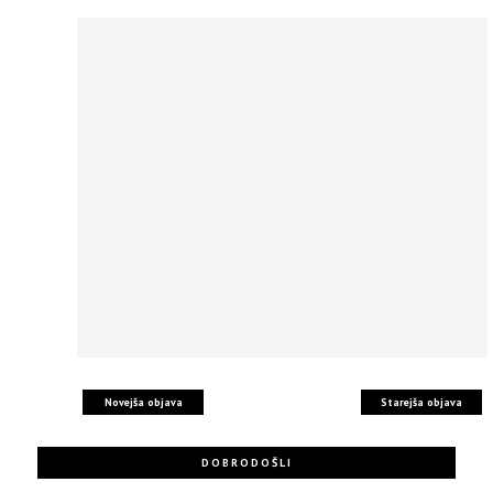
Novejša objava
Starejša objava
DOBRODOŠLI