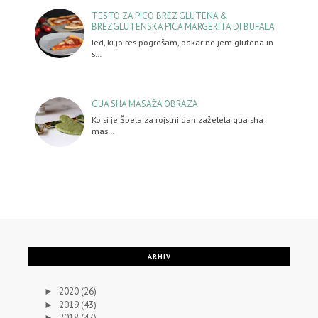
TESTO ZA PICO BREZ GLUTENA &
BREZGLUTENSKA PICA MARGERITA DI BUFALA
Jed, ki jo res pogrešam, odkar ne jem glutena in
s…
GUA SHA MASAŽA OBRAZA
Ko si je Špela za rojstni dan zaželela gua sha
mas…
ARHIV
2020
(26)
►
2019
(43)
►
2018
(47)
►