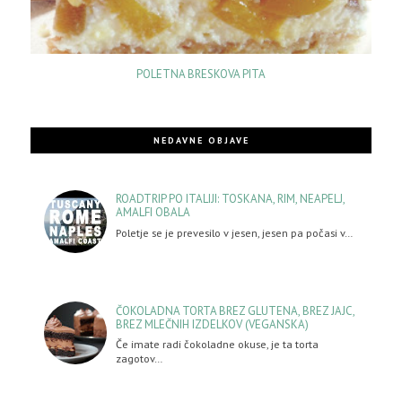
POLETNA BRESKOVA PITA
NEDAVNE OBJAVE
ROADTRIP PO ITALIJI: TOSKANA, RIM, NEAPELJ,
AMALFI OBALA
Poletje se je prevesilo v jesen, jesen pa počasi v…
ČOKOLADNA TORTA BREZ GLUTENA, BREZ JAJC,
BREZ MLEČNIH IZDELKOV (VEGANSKA)
Če imate radi čokoladne okuse, je ta torta
zagotov…