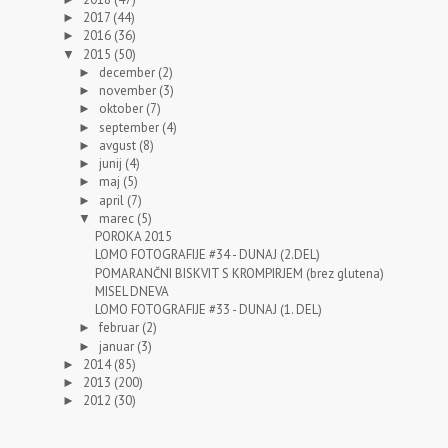
2017
(44)
►
2016
(36)
►
2015
(50)
▼
december
(2)
►
november
(3)
►
oktober
(7)
►
september
(4)
►
avgust
(8)
►
junij
(4)
►
maj
(5)
►
april
(7)
►
marec
(5)
▼
POROKA 2015
LOMO FOTOGRAFIJE #34 - DUNAJ (2.DEL)
POMARANČNI BISKVIT S KROMPIRJEM (brez glutena)
MISEL DNEVA
LOMO FOTOGRAFIJE #33 - DUNAJ (1. DEL)
februar
(2)
►
januar
(3)
►
2014
(85)
►
2013
(200)
►
2012
(30)
►