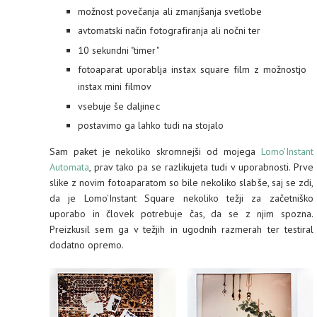
možnost povečanja ali zmanjšanja svetlobe
avtomatski način fotografiranja ali nočni ter
10 sekundni "timer"
fotoaparat uporablja instax square film z možnostjo
instax mini filmov
vsebuje še daljinec
postavimo ga lahko tudi na stojalo
Sam paket je nekoliko skromnejši od mojega
Lomo'Instant
Automata
, prav tako pa se razlikujeta tudi v uporabnosti. Prve
slike z novim fotoaparatom so bile nekoliko slabše, saj se zdi,
da je Lomo'Instant Square nekoliko težji za začetniško
uporabo in človek potrebuje čas, da se z njim spozna.
Preizkusil sem ga v težjih in ugodnih razmerah ter testiral
dodatno opremo.