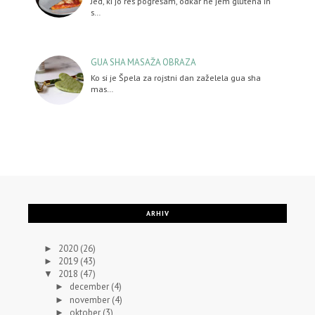
Jed, ki jo res pogrešam, odkar ne jem glutena in
s…
GUA SHA MASAŽA OBRAZA
Ko si je Špela za rojstni dan zaželela gua sha
mas…
ARHIV
2020
(26)
►
2019
(43)
►
2018
(47)
▼
december
(4)
►
november
(4)
►
oktober
(3)
►