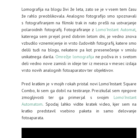
Lomografija na blogu živi že leta, zato se je v vsem tem času
že rahlo preoblikovala. Analogno fotografijo smo spoznavali
s fotografiranjem na filmski trak in nato prešli na ustvarjanje
polaroidnih fotografij. Fotografiranje z
Lomo'Instant Automat
,
katerega sem prejel pred dobrim letom dni, je vedno znova
vzbudilo vznemirjenje in vrsto čudovitih fotografij, katere smo
delili tudi na blogu, nekatere pa kot presenečenje v smislu
unikatnega darila.
Omrežje lomografija
ne počiva in s svetom
deli vedno nove zamisli in ideje ter iz meseca v mesec izdaja
vrsto novih analognih fotoaparatov ter objektivov.
Pred kratkim je v mojih rokah pristal novi Lomo'Instant Square
Combo, ki sem ga dobil na testiranje. Preizkušal sem njegove
zmogljivosti ter ga primerjal s svojim
Lomo'Instant
Automatom
. Spodaj lahko vidite kratek video, kjer sem na
kratko predstavil vsebino paketa in samo delovanje
fotoaparata.