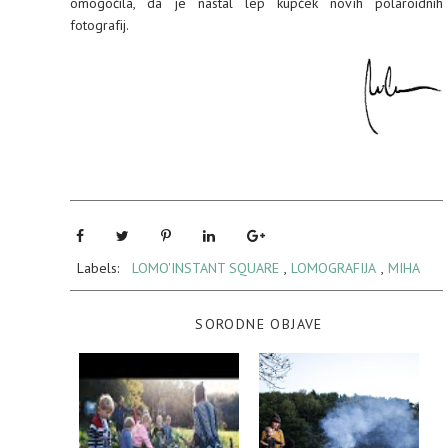
omogočila, da je nastal lep kupček novih polaroidnih
fotografij.
Labels:
LOMO'INSTANT SQUARE
,
LOMOGRAFIJA
,
MIHA
SORODNE OBJAVE