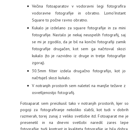
Večina fotoaparatov v vodoravni legi fotografira
vodoravne fotografije in obratno. Lomo'Instant
Square to počne ravno obratno.
Kukalo je izdelano za square fotografije in za mini
fotografije. Nastalo je nekaj neuspelih fotografij, saj
se mi je zgodilo, da je bil na končni fotografiji zamik
fotografije drugačen, kot sem ga načrtoval skozi
kukalo (to je razvidno iz druge in tretje fotografije
zgoraj).
30.5mm filter izdela drugačno fotografijo, kot jo
načrtuješ skozi kukalo.
V notranjih prostorih sem naletel na manjše težave z
osvetljenostjo fotografij.
Fotoaparat sem preizkusil tako v notranjih prostorih, kjer so
pogoji za fotografiranje nekoliko slabši, kot tudi v dobrih
razmerah, torej zunaj z veliko svetlobe itd. Fotoaparat me je
presenetil in na dnevni svetlobi naredil zares lepe
fotografije, tudi kontrast in kvaliteta fotografije je bila dobra,