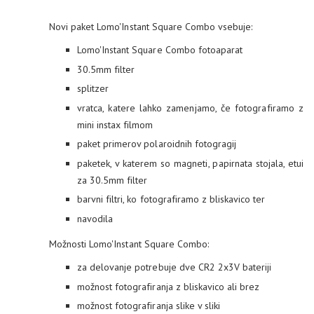
Novi paket Lomo'Instant Square Combo vsebuje:
Lomo'Instant Square Combo fotoaparat
30.5mm filter
splitzer
vratca, katere lahko zamenjamo, če fotografiramo z
mini instax filmom
paket primerov polaroidnih fotogragij
paketek, v katerem so magneti, papirnata stojala, etui
za 30.5mm filter
barvni filtri, ko fotografiramo z bliskavico ter
navodila
Možnosti Lomo'Instant Square Combo:
za delovanje potrebuje dve CR2 2x3V bateriji
možnost fotografiranja z bliskavico ali brez
možnost fotografiranja slike v sliki