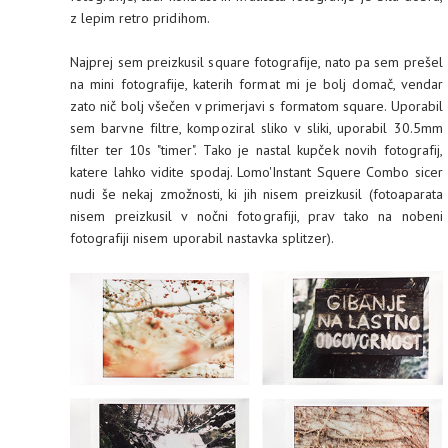
z lepim retro pridihom.
Najprej sem preizkusil square fotografije, nato pa sem prešel
na mini fotografije, katerih format mi je bolj domač, vendar
zato nič bolj všečen v primerjavi s formatom square. Uporabil
sem barvne filtre, kompoziral sliko v sliki, uporabil 30.5mm
filter ter 10s "timer". Tako je nastal kupček novih fotografij,
katere lahko vidite spodaj. Lomo'Instant Squere Combo sicer
nudi še nekaj zmožnosti, ki jih nisem preizkusil (fotoaparata
nisem preizkusil v nočni fotografiji, prav tako na nobeni
fotografiji nisem uporabil nastavka splitzer).