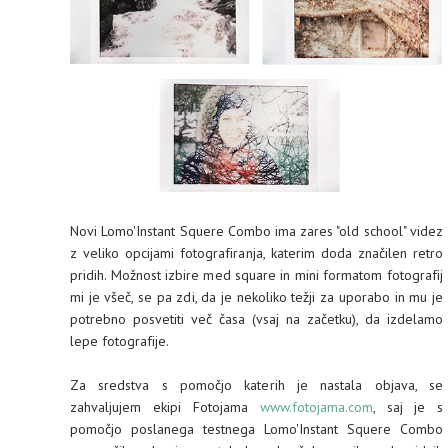
Novi Lomo'Instant Squere Combo ima zares "old school" videz
z veliko opcijami fotografiranja, katerim doda značilen retro
pridih. Možnost izbire med square in mini formatom fotografij
mi je všeč, se pa zdi, da je nekoliko težji za uporabo in mu je
potrebno posvetiti več časa (vsaj na začetku), da izdelamo
lepe fotografije.
Za sredstva s pomočjo katerih je nastala objava, se
zahvaljujem ekipi Fotojama
www.fotojama.com
, saj je s
pomočjo poslanega testnega Lomo'Instant Squere Combo