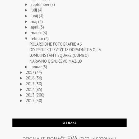
september
(7)
►
julij
(4)
►
junij
(4)
►
maj
(4)
►
april
(5)
►
marec
(3)
►
februar
(4)
▼
POLAROIDNE FOTOGRAFIJE #6
DIY PROJEKT: SVEČE IZ ODPADNEGA OLJA
LOMO'INSTANT SQUARE (COMBO)
NARAVNO OGNJIČEVO MAZILO
januar
(5)
►
2017
(44)
►
2016
(36)
►
2015
(50)
►
2014
(85)
►
2013
(200)
►
2012
(30)
►
OZNAKE
EVA
DOGAJA SE
DOMAČE