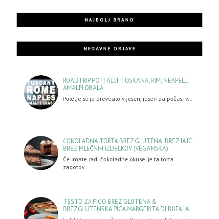
NAJBOLJ BRANO
NEDAVNE OBJAVE
ROADTRIP PO ITALIJI: TOSKANA, RIM, NEAPELJ,
AMALFI OBALA
Poletje se je prevesilo v jesen, jesen pa počasi v…
ČOKOLADNA TORTA BREZ GLUTENA, BREZ JAJC,
BREZ MLEČNIH IZDELKOV (VEGANSKA)
Če imate radi čokoladne okuse, je ta torta
zagotov…
TESTO ZA PICO BREZ GLUTENA &
BREZGLUTENSKA PICA MARGERITA DI BUFALA