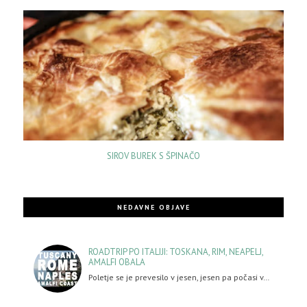
SIROV BUREK S ŠPINAČO
NEDAVNE OBJAVE
ROADTRIP PO ITALIJI: TOSKANA, RIM, NEAPELJ,
AMALFI OBALA
Poletje se je prevesilo v jesen, jesen pa počasi v…