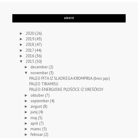
ARHIV
2020
(26)
►
2019
(43)
►
2018
(47)
►
2017
(44)
►
2016
(36)
►
2015
(50)
▼
december
(2)
►
november
(3)
▼
PALEO PITA IZ SLADKEGA KROMPIRJA (brez jajc)
PALEO TIRAMISU
PALEO: ENERGIJSKE PLOŠČICE IZ OREŠČKOV
oktober
(7)
►
september
(4)
►
avgust
(8)
►
junij
(4)
►
maj
(5)
►
april
(7)
►
marec
(5)
►
februar
(2)
►