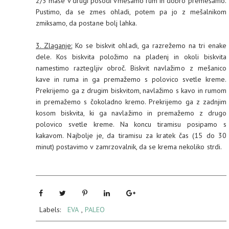
2/3 mase v drugi posodi vmešamo rum in dobro premešamo.
Pustimo, da se zmes ohladi, potem pa jo z mešalnikom
zmiksamo, da postane bolj lahka.
3. Zlaganje:
Ko se biskvit ohladi, ga razrežemo na tri enake
dele. Kos biskvita položimo na pladenj in okoli biskvita
namestimo raztegljiv obroč. Biskvit navlažimo z mešanico
kave in ruma in ga premažemo s polovico svetle kreme.
Prekrijemo ga z drugim biskvitom, navlažimo s kavo in rumom
in premažemo s čokoladno kremo. Prekrijemo ga z zadnjim
kosom biskvita, ki ga navlažimo in premažemo z drugo
polovico svetle kreme. Na koncu tiramisu posipamo s
kakavom. Najbolje je, da tiramisu za kratek čas (15 do 30
minut) postavimo v zamrzovalnik, da se krema nekoliko strdi.
Labels:
EVA
,
PALEO