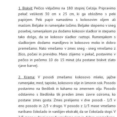
1. Biskvit:
Pečico vključimo na 180 stopinj Celzija. Pripravimo
pekač velikosti 30 cm x 25 cm, ki ga obložimo s peki
papirjem. Peki papir namastimo s kokosovim oljem ali
maslom. Beljake in rumenjake ločimo. Beljake stepemo v sneg
posebej, rumenjakom pa dodamo kokosov sladkor in stepamo
tako dolgo, da se kokosov sladkor raztopi. Rumenjakom s
sladkorjem dodamo mandljevo in kokosovo moko in dobro
premešamo. Nato vmešamo v zmes sneg - sneg vmešamo z
žlico, počasi in previdno. Maso zlijemo v pekač, postavimo v
pečico in pečemo 10 do 15 minut (da postane biskvit zlato
rjave barve).
2. Krema:
V posodi zmešamo kokosovo mleko, jajčne
rumenjake, med, tapioko, kokosovo olje in limonin sok. Posodo
postavimo na štedilnik in kuhamo na zmernem olju. Posodo
odstavimo s štedilnika tik preden zmes zavre oziroma, ko
postane zmes gosta. Zmes prelijemo v dve posodi - 1/3 v
eno posodo in 2/3 v drugo. V posodo z 1/3 mase vmešamo
naribano čokolado in vanilijev ekstrakt, da se čokolada stopi. V