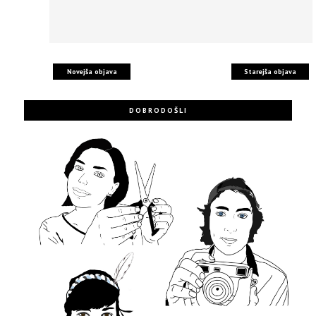
Novejša objava
Starejša objava
DOBRODOŠLI